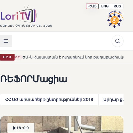
ՀԱՅ
ENG
RUS
ՇԱԲԱԹ, ՕԳՈՍՏՈՍԻ 08, 2026
աստան է ուղարկում նոր քաղաքացիական առաքելություն՝ նպա
ԹԵԺ
ՌԵՖՈՐՄացիա
ՀՀ ԱԺ արտահերթ ընտրություններ 2018
Արդար քվե
18:00