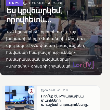
ՄԱՐԶ
ՀՈՒՆԻՍԻ 04, 2026
Ես կքվեարկեմ,
որովհետև…
«Ես կքվեարկեմ, որովհետև…»․ այս
խորագրի ներքո Վանաձորի «Արցախ»
պուրակում «Հավասար իրավունքներ,
հավասար հնարավորություններ»
հասարակական կազմակերպությունը,
«Արտեմիս» ծրագրի շրջանակում...
ՀՈՒՆԻՍԻ 03, 2026
Որո՞նք են ՔՊ առաջիկա
տարիների
առաջնահերթությունները.
Պարզաբանում է Լոռու