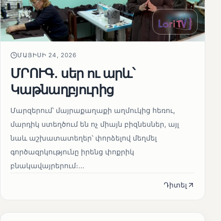
ՄԱՅԻՍԻ 24, 2026
ՄՐՈՒԳ․ սեր ու արև՝
Կաթնաղբյուրից
Մարզերում՝ մայրաքաղաքի աղմուկից հեռու,
մարդիկ ստեղծում են ոչ միայն բիզնեսներ, այլ
նաև աշխատատեղեր՝ փորձելով մեղմել
գործազրկությունը իրենց փոքրիկ
բնակավայրերում։...
Դիտել