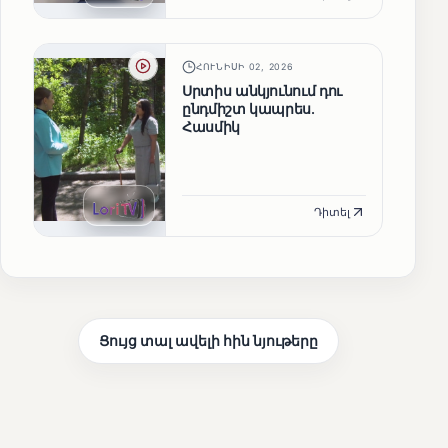
ՀՈՒՆԻՍԻ 02, 2026
Սրտիս անկյունում դու
ընդմիշտ կապրես.
Հասմիկ
Դիտել
Ցույց տալ ավելի հին նյութերը