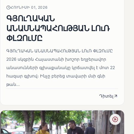
ՀՈՒՆԻՍԻ 01, 2026
ԳՅՈւՂԱԿԱՆ
ԱՆԱՍՆԱՊԱՀՈւԹՅԱՆ ԼՈւՌ
ՓԼԶՈւՄԸ
ԳՅՈւՂԱԿԱՆ ԱՆԱՍՆԱՊԱՀՈւԹՅԱՆ ԼՈւՌ ՓԼԶՈւՄԸ
2026 սկզբին Հայաստանի խոշոր եղջերավոր
անասունների գլխաքանակը կրճատվել է մոտ 22
հազար գլխով։ Ինչը բերեց տավարի մսի գնի
թան...
Դիտել