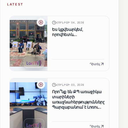
LATEST
ՀՈՒՆԻՍԻ 04, 2026
Ես կքվեարկեմ,
որովհետև…
Դիտել
ՀՈՒՆԻՍԻ 03, 2026
Որո՞նք են ՔՊ առաջիկա
տարիների
առաջնահերթությունները.
Պարզաբանում է Լոռու
մարզպետ Արեն
Մկրտչյանը
Դիտել