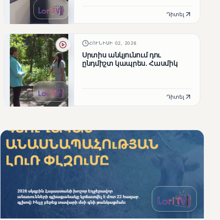
մարզպետ Արեն Մկրտչյանը
Դիտել
ՀՈՒՆԻՍԻ 02, 2026
Սրտիս անկյունում դու
ընդմիշտ կապրես. Հասմիկ
Դիտել