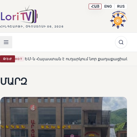
ՀԱՅ
ENG
RUS
ՀԻՆԳՇԱԲԹԻ, ՕԳՈՍՏՈՍԻ 06, 2026
յաստան է ուղարկում նոր քաղաքացիական առաքելություն՝ նպա
ԹԵԺ
ՄԱՐԶ