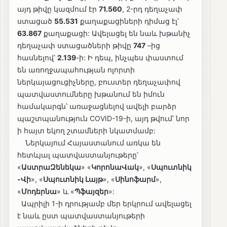
այդ թիվը կազմում էր
71.560
, 2-րդ դեղաչափ
ստացած
55.531
քաղաքացիների դիմաց էլ՝
63.867
քաղաքացի: Ավելացել են նաև խթանիչ
դեղաչափ ստացածների թիվը
747
–ից
հասնելով՝
2.139
-ի: Ի դեպ, ինչպես փաստում
են առողջապահության ոլորտի
ներկայացուցիչները, բուստեր դեղաչափով
պատվաստումները խթանում են իմուն
համակարգն՝ առաջացնելով ավելի բարձր
պաշտպանություն COVID-19-ի, այդ թվում՝ նոր
ի հայտ եկող շտամների նկատմամբ:
Ներկայում Հայաստանում առկա են
հետևյալ պատվաստանյութերը՝
«
ԱստրաԶենեկա
» «
ԿորոնաՎակ
», «
Սպուտնիկ
-Վի
», «
Սպուտնիկ Լայթ
», «
Սինոֆարմ
»,
«
Մոդերնա
» և «
Պֆայզեր
»:
Ապրիլի 1-ի դրությամբ մեր երկրում ավելացել
է նաև ըստ պատվաստանյութերի