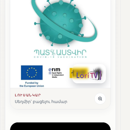
ԼՈՒՍԱՆԿԱՐ
Սեղմիր՝ բացելու համար