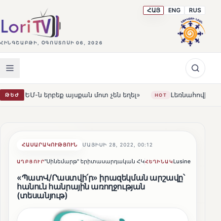
ՀԱՅ
ENG
RUS
ՀԻՆԳՇԱԲԹԻ, ՕԳՈՍՏՈՍԻ 06, 2026
յսքան մոտ չեն եղել»
Լեռնահովիտի Սուրբ Ստեփանոս ե
ԹԵԺ
HOT
ՀԱՍԱՐԱԿՈՒԹՅՈՒՆ
ՄԱՅԻՍԻ 28, 2022, 00:12
"Սինեմարթ" երիտասարդական ՀԿ
Lusine Sargsyan
ԱՂԲՅՈՒՐ
ՀԵՂԻՆԱԿ
«ՊատՎ/Րաստվի՛ր» իրազեկման արշավը՝
հանուն հանրային առողջության
(տեսանյութ)