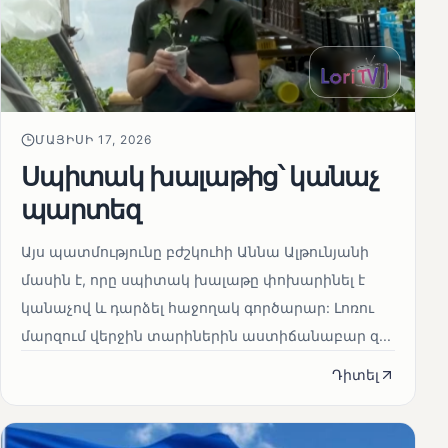
ՄԱՅԻՍԻ 17, 2026
Սպիտակ խալաթից՝ կանաչ
պարտեզ
Այս պատմությունը բժշկուհի Աննա Ալթունյանի
մասին է, որը սպիտակ խալաթը փոխարինել է
կանաչով և դարձել հաջողակ գործարար: Լոռու
մարզում վերջին տարիներին աստիճանաբար զ...
Դիտել