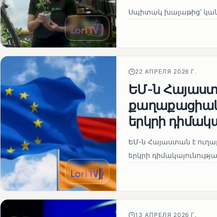
Սպիտակ խալաթից՝ կա
22 АПРЕЛЯ 2026 Г.
ԵՄ-ն Հայաստա
քաղաքացիակա
երկրի դիմակ
ԵՄ-ն Հայաստան է ուղա
երկրի դիմակայունութ
13 АПРЕЛЯ 2026 Г.