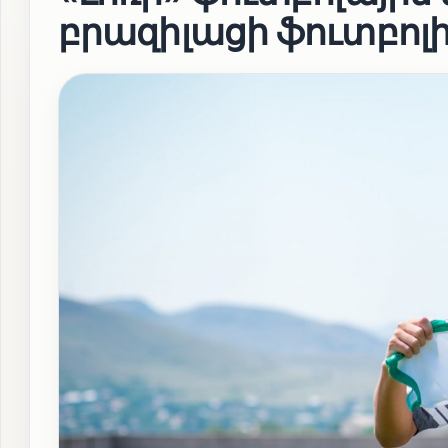
բրազիլացի ֆուտբոլ