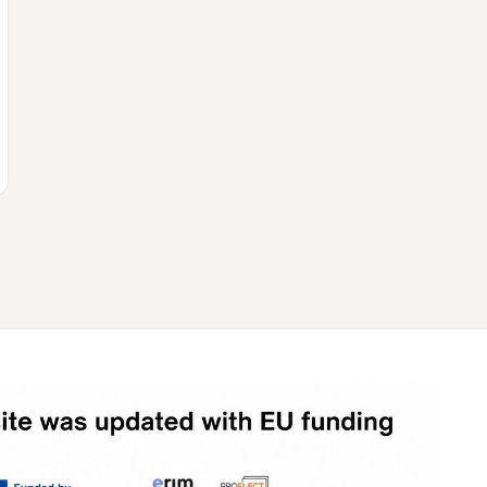
МУНЕТИК
Քվեարկության
նախնական
պաշտոնական
արդյունքները․ ՈՒՂԻՂ
МУНЕТИК
ԿԸՀ-ն հրապարակել է
նախնական տվյալներ՝ ժ․
1։00 դրությամբ