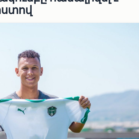
իստով