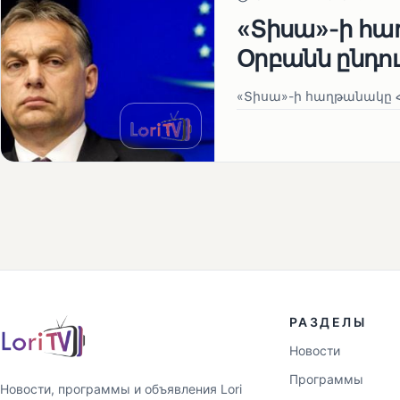
«Տիսա»-ի հա
Օրբանն ընդո
«Տիսա»-ի հաղթանակը Հ
РАЗДЕЛЫ
Новости
Программы
Новости, программы и объявления Lori