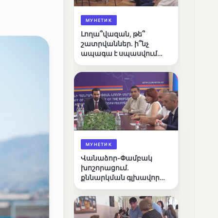
МУНЕТИК
Լողա՞վազան, թե՞
շատրվաններ. ի՞նչ
ապագա է սպասվում
Վանաձորի քաղաքային
լճին
МУНЕТИК
Վանաձոր-Փամբակ
խոշորացում.
քննարկման գլխավոր
հարցը՝ արդյունավետ
կառավարո՞ւմ, թե՞
քաղաքական նպատակ