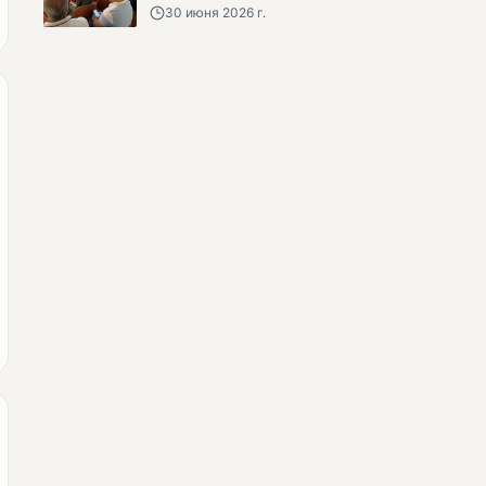
30 июня 2026 г.
անհետացած
անչափահասների
որոնողական
աշխատանքները
МУНЕТИК
Մատչելի
ընտրություններ՝ դեռևս
չլուծված խնդիրներով.
«Լուսաստղի»
դիտորդական
առաքելության
արդյունքները