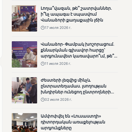
արդյունքները
Լողա՞վազան, թե՞ շատրվաններ.
ի՞նչ ապագա է սպասվում
Վանաձորի քաղաքային լճին
17 июля 2026 г.
Վանաձոր-Փամբակ խոշորացում.
МУНЕТИК
քննարկման գլխավոր հարցը՝
արդյունավետ կառավարո՞ւմ, թե՞
Ոչ միայն ընտրող, այլև
քաղաքական նպատակ
որոշում կայացնող
11 июля 2026 г.
Ժեստերի լեզվից մինչև
ընտրատեղամաս. լսողության
խնդիրներ ունեցող ընտրողների
ճանապարհը
02 июля 2026 г.
Ամփոփվել են «Լուսաստղի»
МУНЕТИК
դիտորդական առաքելության
Շարունակվում են
արդյունքները
Փամբակ գետում