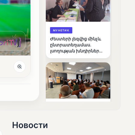
МУНЕТИК
Ժեստերի լեզվից մինչև
ընտրատեղամաս.
լսողության խնդիրներ
ունեցող ընտրողների
ճանապարհը
МУНЕТИК
Ամփոփվել են
«Լուսաստղի»
Новости
դիտորդական
առաքելության