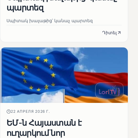
պարտեզ
Սպիտակ խալաթից՝ կանաչ պարտեզ
Դիտել
22 АПРЕЛЯ 2026 Г.
ԵՄ-ն Հայաստան է
ուղարկում նոր