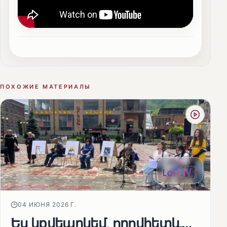
ПОХОЖИЕ МАТЕРИАЛЫ
04 ИЮНЯ 2026 Г.
Ես կքվեարկեմ, որովհետև…