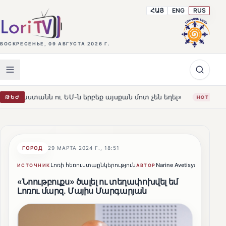
ՀԱՅ
ENG
RUS
ВОСКРЕСЕНЬЕ, 09 АВГУСТА 2026 Г.
ւ ԵՄ-ն երբեք այսքան մոտ չեն եղել»
Լեռնահովիտի Սո
ԹԵԺ
HOT
ГОРОД
29 МАРТА 2024 Г., 18:51
Լոռի հեռուստաընկերություն
Narine Avetisyan
Подел
ИСТОЧНИК
АВТОР
«Նոութբուքս» ծալել ու տեղափոխվել եմ
Լոռու մարզ. Մայիս Մարգարյան