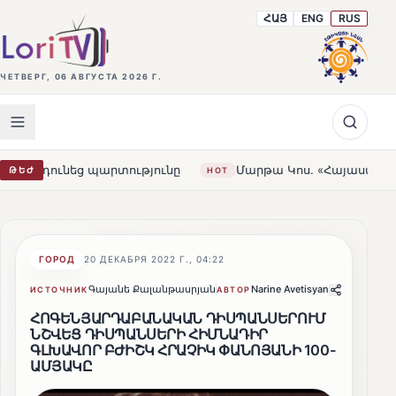
ՀԱՅ
ENG
RUS
ЧЕТВЕРГ, 06 АВГУСТА 2026 Г.
եց պարտությունը
Մարթա Կոս. «Հայաստանն ու ԵՄ-ն երբ
ԹԵԺ
HOT
ГОРОД
20 ДЕКАБРЯ 2022 Г., 04:22
Գայանե Քալանթասրյան
Narine Avetisyan
Поделитьс
ИСТОЧНИК
АВТОР
ՀՈԳԵՆՅԱՐԴԱԲԱՆԱԿԱՆ ԴԻՍՊԱՆՍԵՐՈՒՄ
ՆՇՎԵՑ ԴԻՍՊԱՆՍԵՐԻ ՀԻՄՆԱԴԻՐ
ԳԼԽԱՎՈՐ ԲԺԻՇԿ ՀՐԱՉԻԿ ՓԱՆՈՅԱՆԻ 100-
ԱՄՅԱԿԸ