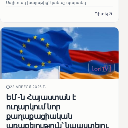
Սպիտակ խալաթից՝ կանաչ պարտեզ
Դիտել
22 АПРЕЛЯ 2026 Г.
ԵՄ-ն Հայաստան է
ուղարկում նոր
քաղաքացիական
առաքելություն՝ նպաստելու