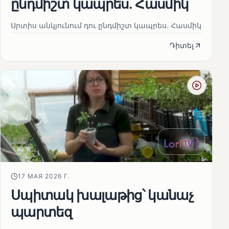
ընդմիշտ կապրես. Հասմիկ
Սրտիս անկյունում դու ընդմիշտ կապրես. Հասմիկ
Դիտել
17 МАЯ 2026 Г.
Սպիտակ խալաթից՝ կանաչ
պարտեզ