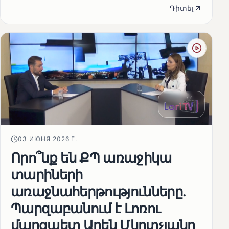
Դիտել
03 ИЮНЯ 2026 Г.
Որո՞նք են ՔՊ առաջիկա
տարիների
առաջնահերթությունները.
Պարզաբանում է Լոռու
մարզպետ Արեն Մկրտչյանը