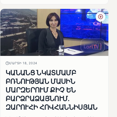
ՄԱՐՏԻ 18, 2024
ԿԱՆԱՆՑ ՆԿԱՏՄԱՄԲ
ԲՌՆՈՒԹՅԱՆ ՄԱՍԻՆ
ՄԱՐԶԵՐՈՒՄ ՔԻՉ ԵՆ
ԲԱՐՁՐԱՁԱՅՆՈՒՄ.
ԶԱՐՈՒՀԻ ՀՈՎՀԱՆՆԻՍՅԱՆ