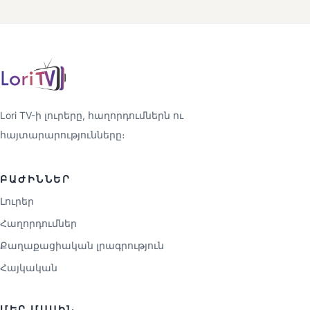
Lori TV-ի լուրերը, հաղորդումներն ու
հայտարարությունները։
ԲԱԺԻՆՆԵՐ
Լուրեր
Հաղորդումներ
Քաղաքացիական լրագրություն
Հայկական
ՄԵՐ ՄԱՍԻՆ