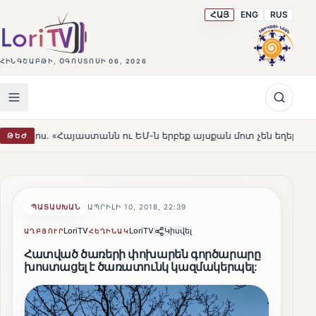
ՀԱՅ
ENG
RUS
ՀԻՆԳՇԱԲԹԻ, ՕԳՈՍՏՈՍԻ 06, 2026
աստանն ու ԵՄ-ն երբեք այսքան մոտ չեն եղել»
Լեռնահո
ԹԵԺ
HOT
ՊԱՏԱՍԽԱՆ
ԱՊՐԻԼԻ 10, 2018, 22:39
LoriTV
LoriTV
Կիսվել
ԱՂԲՅՈՒՐ
ՀԵՂԻՆԱԿ
Հատված ծառերի փոխարեն գործարարը
խոստացել է ծառատունկ կազմակերպել: