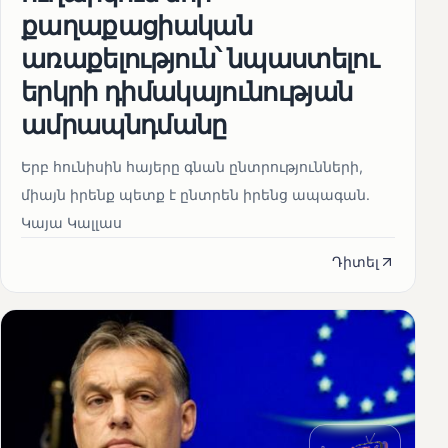
քաղաքացիական
առաքելություն՝ նպաստելու
երկրի դիմակայունության
ամրապնդմանը
Երբ հունիսին հայերը գնան ընտրությունների,
միայն իրենք պետք է ընտրեն իրենց ապագան.
Կայա Կալլաս
Դիտել