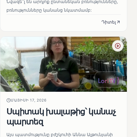
Նվազե՞լ են արդյոք ընտանեկան բռնությունները,
բռնությունները կանանց նկատմամբ:
Դիտել
ՄԱՅԻՍԻ 17, 2026
Սպիտակ խալաթից՝ կանաչ
պարտեզ
Այս պատմությունը բժշկուհի Աննա Ալթունյանի