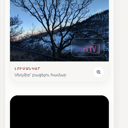
ԼՈՒՍԱՆԿԱՐ
Սեղմիր՝ բացելու համար