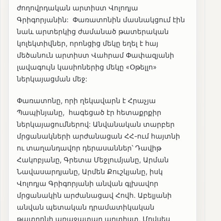
ժողովրդական արտիստ Վոլոդյա
Գրիգորյանին: Փառատոնին մասնակցում էին
նաև արտերկից ժամանած թատերական
կոլեկտիվներ, որոնցից մեկը եղել է հայ
մեծանուն արտիստ Վահրամ Փափազյանի
լավագույն կասիոներից մեկը «Օթելլո»
ներկայացման մեջ:
Փառատոնը, որի ղեկավարն է Հրաչյա
Պապինյանը, հագեցած էր հետաքրքիր
ներկայացումներով: Անվանական տարբեր
մրցանակների արժանացան ՀՀ-ում հայտնի
ու տաղանդավոր դերասաններ՝ Դավիթ
Հակոբյանը, Գրետա Մեջլումյանը, Արման
Նավասարդյանը, Արմեն Քուշկյանը, իսկ
Վոլոդյա Գրիգորյանի անվան գլխավոր
մրցանակին արժանացավ Հովհ. Աբելյանի
անվան պետական դրամատիկական
թատրոնի առաջատար արտիստ, Մովսես