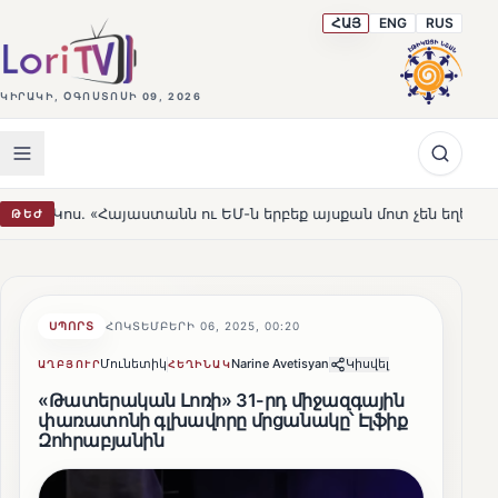
ՀԱՅ
ENG
RUS
ԿԻՐԱԿԻ, ՕԳՈՍՏՈՍԻ 09, 2026
յաստանն ու ԵՄ-ն երբեք այսքան մոտ չեն եղել»
Լեռնահ
ԹԵԺ
HOT
ՍՊՈՐՏ
ՀՈԿՏԵՄԲԵՐԻ 06, 2025, 00:20
Մունետիկ
Narine Avetisyan
Կիսվել
ԱՂԲՅՈՒՐ
ՀԵՂԻՆԱԿ
«Թատերական Լոռի» 31-րդ միջազգային
փառատոնի գլխավորը մրցանակը՝ Էլֆիք
Զոհրաբյանին