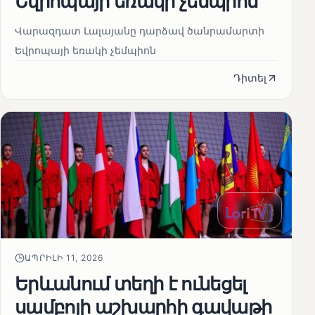
Եվրոպայի եռակի չեմպիոն
Վարազդատ Լալայանը դարձավ ծանրամարտի
Եվրոպայի եռակի չեմպիոն
Դիտել
ԱՊՐԻԼԻ 11, 2026
Երևանում տեղի է ունեցել
սամբոյի աշխարհի գավաթի