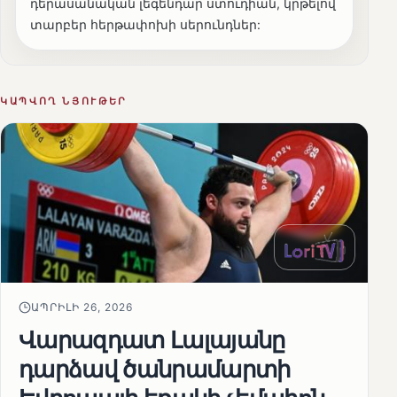
դերասանական լեգենդար ստուդիան, կրթելով
տարբեր հերթափոխի սերունդներ:
ԿԱՊՎՈՂ ՆՅՈՒԹԵՐ
ԱՊՐԻԼԻ 26, 2026
Վարազդատ Լալայանը
դարձավ ծանրամարտի