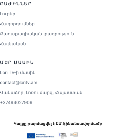
ԲԱԺԻՆՆԵՐ
Լուրեր
Հաղորդումներ
Քաղաքացիական լրագրություն
Հայկական
ՄԵՐ ՄԱՍԻՆ
Lori TV-ի մասին
contact@loritv.am
Վանաձոր, Լոռու մարզ, Հայաստան
+37494027909