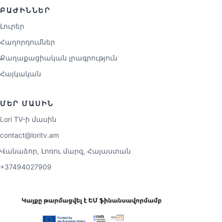
ԲԱԺԻՆՆԵՐ
Լուրեր
Հաղորդումներ
Քաղաքացիական լրագրություն
Հայկական
ՄԵՐ ՄԱՍԻՆ
Lori TV-ի մասին
contact@loritv.am
Վանաձոր, Լոռու մարզ, Հայաստան
+37494027909