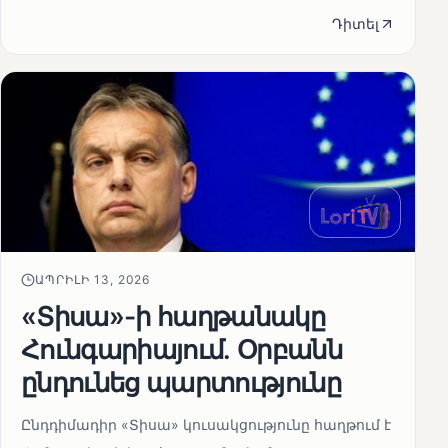
Դիտել
ԱՊՐԻԼԻ 13, 2026
«Տիսա»-ի հաղթանակը
Հունգարիայում․ Օրբանն
ընդունեց պարտությունը
Ընդդիմադիր «Տիսա» կուսակցությունը հաղթում է