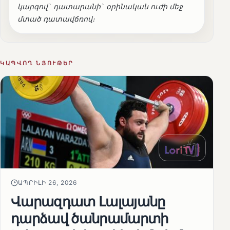
կարգով` դատարանի` օրինական ուժի մեջ
մտած դատավճռով։
ԿԱՊՎՈՂ ՆՅՈՒԹԵՐ
ԱՊՐԻԼԻ 26, 2026
Վարազդատ Լալայանը
դարձավ ծանրամարտի