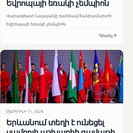
Եվրոպայի եռակի չեմպիոն
Վարազդատ Լալայանը դարձավ ծանրամարտի
Եվրոպայի եռակի չեմպիոն
Դիտել
ԱՊՐԻԼԻ 11, 2026
Երևանում տեղի է ունեցել
սամբոյի աշխարհի գավաթի