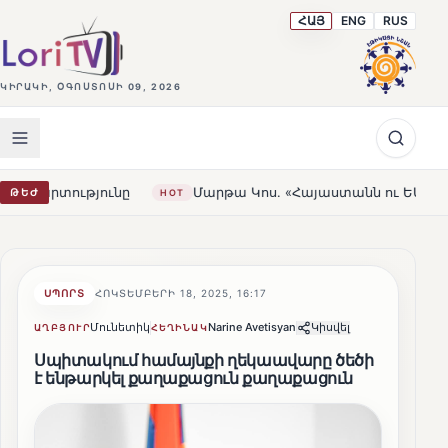
ՀԱՅ
ENG
RUS
ԿԻՐԱԿԻ, ՕԳՈՍՏՈՍԻ 09, 2026
ունը
Մարթա Կոս. «Հայաստանն ու ԵՄ-ն երբեք այսքան մո
ԹԵԺ
HOT
ՍՊՈՐՏ
ՀՈԿՏԵՄԲԵՐԻ 18, 2025, 16:17
Մունետիկ
Narine Avetisyan
Կիսվել
ԱՂԲՅՈՒՐ
ՀԵՂԻՆԱԿ
Սպիտակում համայնքի ղեկաավարը ծեծի
է ենթարկել քաղաքացուն քաղաքացուն