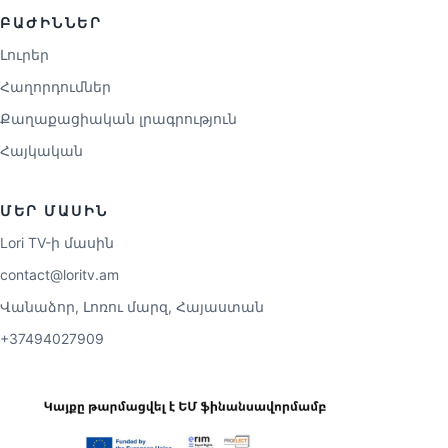
ԲԱԺԻՆՆԵՐ
Լուրեր
Հաղորդումներ
Քաղաքացիական լրագրություն
Հայկական
ՄԵՐ ՄԱՍԻՆ
Lori TV-ի մասին
contact@loritv.am
Վանաձոր, Լոռու մարզ, Հայաստան
+37494027909