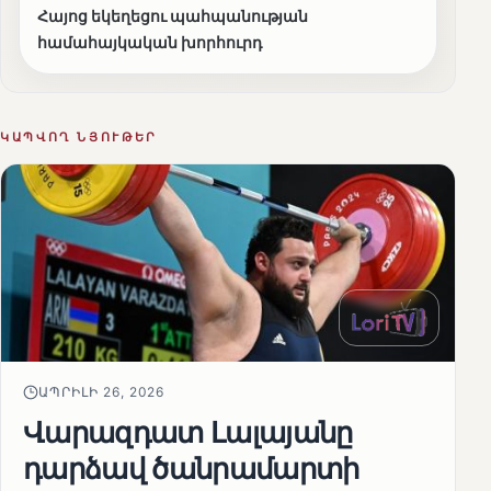
Հայոց եկեղեցու պահպանության
համահայկական խորհուրդ
ԿԱՊՎՈՂ ՆՅՈՒԹԵՐ
ԱՊՐԻԼԻ 26, 2026
Վարազդատ Լալայանը
դարձավ ծանրամարտի