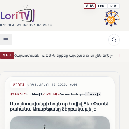
ՀԱՅ
ENG
RUS
ՈՒՐԲԱԹ, ՕԳՈՍՏՈՍԻ 07, 2026
անն ու ԵՄ-ն երբեք այսքան մոտ չեն եղել»
Լեռնահովիտ
ԹԵԺ
HOT
ՍՊՈՐՏ
ՀՈԿՏԵՄԲԵՐԻ 15, 2025, 16:44
Մունետիկ
Narine Avetisyan
Կիսվել
ԱՂԲՅՈՒՐ
ՀԵՂԻՆԱԿ
Սաղմոսավանքի հոգևոր հովիվ Տեր Փառեն
քահանա Առաքելյանը ձերբակալվել է