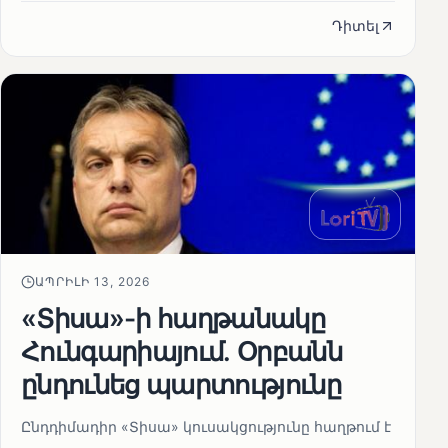
Դիտել
ԱՊՐԻԼԻ 13, 2026
«Տիսա»-ի հաղթանակը
Հունգարիայում․ Օրբանն
ընդունեց պարտությունը
Ընդդիմադիր «Տիսա» կուսակցությունը հաղթում է