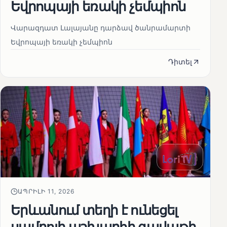
Եվրոպայի եռակի չեմպիոն
Վարազդատ Լալայանը դարձավ ծանրամարտի
Եվրոպայի եռակի չեմպիոն
Դիտել
ԱՊՐԻԼԻ 11, 2026
Երևանում տեղի է ունեցել
սամբոյի աշխարհի գավաթի