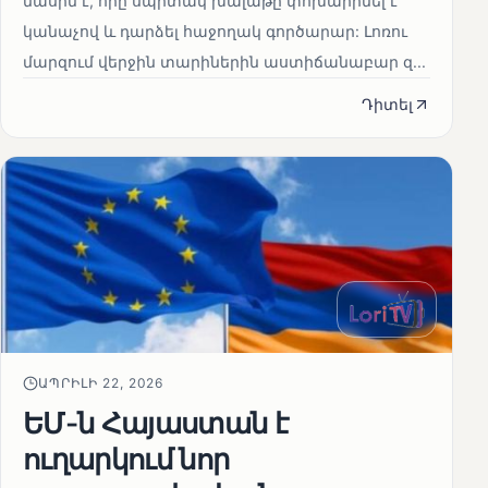
մասին է, որը սպիտակ խալաթը փոխարինել է
կանաչով և դարձել հաջողակ գործարար: Լոռու
մարզում վերջին տարիներին աստիճանաբար զ...
Դիտել
ԱՊՐԻԼԻ 22, 2026
ԵՄ-ն Հայաստան է
ուղարկում նոր