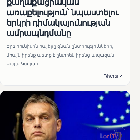
քաղաքացիական
առաքելություն՝ նպաստելու
երկրի դիմակայունության
ամրապնդմանը
Երբ հունիսին հայերը գնան ընտրությունների,
միայն իրենք պետք է ընտրեն իրենց ապագան.
Կայա Կալլաս
Դիտել