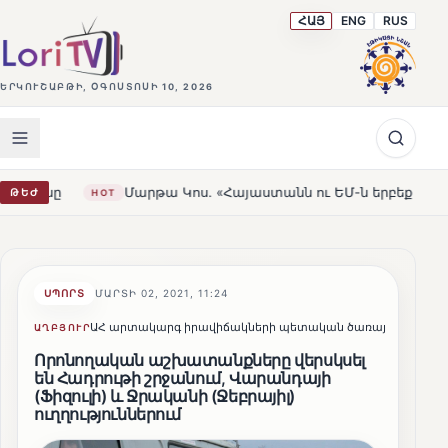
ՀԱՅ
ENG
RUS
ԵՐԿՈՒՇԱԲԹԻ, ՕԳՈՍՏՈՍԻ 10, 2026
Մարթա Կոս. «Հայաստանն ու ԵՄ-ն երբեք այսքան մոտ չեն ե
ԹԵԺ
HOT
ՍՊՈՐՏ
ՄԱՐՏԻ 02, 2021, 11:24
ԱՀ արտակարգ իրավիճակների պետական ծառայություն
ԱՂԲՅՈՒՐ
ՀԵ
Որոնողական աշխատանքները վերսկսել
են Հադրութի շրջանում, Վարանդայի
(Ֆիզուլի) և Ջրականի (Ջեբրայիլ)
ուղղություններում