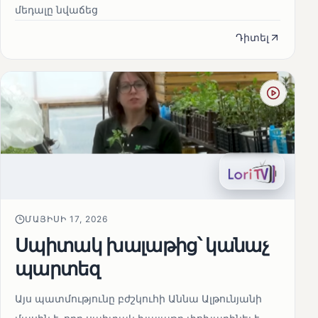
մեդալը նվաճեց
Դիտել
ՄԱՅԻՍԻ 17, 2026
Սպիտակ խալաթից՝ կանաչ
պարտեզ
Այս պատմությունը բժշկուհի Աննա Ալթունյանի