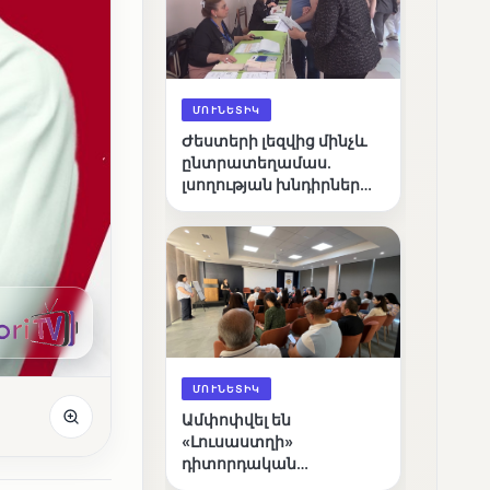
ՄՈՒՆԵՏԻԿ
Ժեստերի լեզվից մինչև
ընտրատեղամաս.
լսողության խնդիրներ
ունեցող ընտրողների
ճանապարհը
ՄՈՒՆԵՏԻԿ
Ամփոփվել են
«Լուսաստղի»
դիտորդական
առաքելության