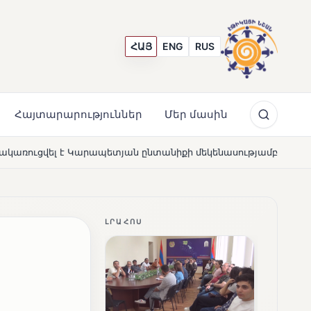
ՀԱՅ
ENG
RUS
Հայտարարություններ
Մեր մասին
տյան ընտանիքի մեկենասությամբ
Լողավազա՞ն, թե՞ շ
NEWS
ԼՐԱՀՈՍ