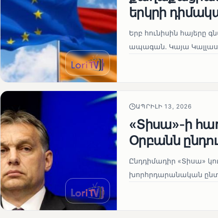
երկրի դիմակ
Երբ հունիսին հայերը գ
ապագան. Կայա Կալլաս
ԱՊՐԻԼԻ 13, 2026
«Տիսա»-ի հա
Օրբանն ընդո
Ընդդիմադիր «Տիսա» կու
խորհրդարանական ընտրո