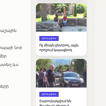
արդյունքները
քաշային
ՄՈՒՆԵՏԻԿ
Ոչ միայն ընտրող, այլև
րոպայի նոր
որոշում կայացնող
մեր
յստեղ ևս
ների
ՄՈՒՆԵՏԻԿ
Շարունակվում են
Փամբակ գետում