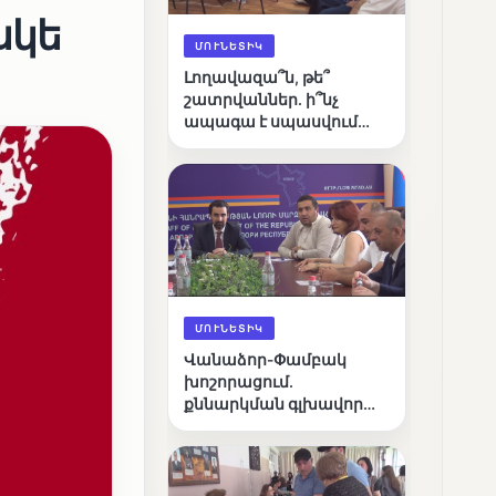
սկե
ՄՈՒՆԵՏԻԿ
Լողավազա՞ն, թե՞
շատրվաններ. ի՞նչ
ապագա է սպասվում
Վանաձորի քաղաքային
լճին
ՄՈՒՆԵՏԻԿ
Վանաձոր-Փամբակ
խոշորացում.
քննարկման գլխավոր
հարցը՝ արդյունավետ
կառավարո՞ւմ, թե՞
քաղաքական նպատակ