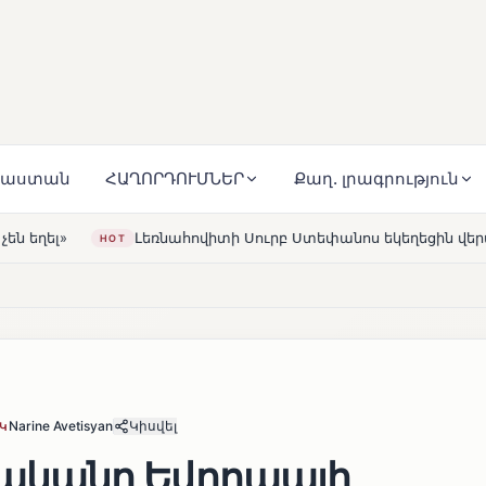
յաստան
ՀԱՂՈՐԴՈՒՄՆԵՐ
Քաղ. լրագրություն
հովիտի Սուրբ Ստեփանոս եկեղեցին վերակառուցվել է Կարապե
Narine Avetisyan
Կիսվել
Կ
ականը Եվրոպայի