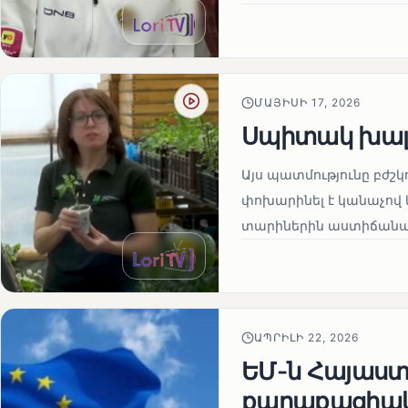
ՄԱՅԻՍԻ 17, 2026
Սպիտակ խալ
Այս պատմությունը բժշկ
փոխարինել է կանաչով 
տարիներին աստիճանաբ
ԱՊՐԻԼԻ 22, 2026
ԵՄ-ն Հայաստա
քաղաքացիակա