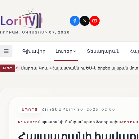
ՈՒՐԲԱԹ, ՕԳՈՍՏՈՍԻ 07, 2026
Գլխավոր
Լուրեր
Տեսադարան
Հա
Հայաստանն ու ԵՄ-ն երբեք այսքան մոտ չեն եղել»
Լեռնա
ԹԵԺ
HOT
ՀՈԿՏԵՄԲԵՐԻ 30, 2025, 02:00
ՍՊՈՐՏ
Հայաստանի Ծանրամարտի Ֆեդերացիա
ԱՂԲՅՈՒՐ
ՀԵՂԻՆԱ
Հայաստանի հավաք