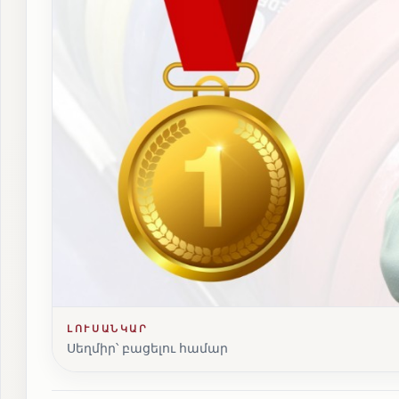
ԼՈՒՍԱՆԿԱՐ
Սեղմիր՝ բացելու համար