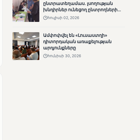
ընտրատեղամաս. լսողության
ՄՈՒՆԵՏԻԿ
խնդիրներ ունեցող ընտրողների
Մատչելի
ճանապարհը
հուլիսի 02, 2026
ընտրություններ.
ձեռքբերումներ և
բացթողումներ
Ամփոփվել են «Լուսաստղի»
դիտորդական առաքելության
արդյունքները
հունիսի 30, 2026
ՄՈՒՆԵՏԻԿ
Ամփոփվել են 2005
տեղամասերի
արդյունքները