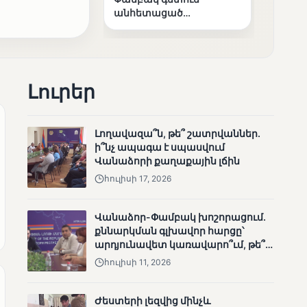
անհետացած
անչափահասների
որոնողական
աշխատանքները
Լուրեր
Լողավազա՞ն, թե՞ շատրվաններ.
ՄՈՒՆԵՏԻԿ
ի՞նչ ապագա է սպասվում
Մատչելի
Վանաձորի քաղաքային լճին
ընտրություններ՝ դեռևս
հուլիսի 17, 2026
չլուծված խնդիրներով.
«Լուսաստղի»
դիտորդական
Վանաձոր-Փամբակ խոշորացում.
առաքելության
քննարկման գլխավոր հարցը՝
արդյունքները
արդյունավետ կառավարո՞ւմ, թե՞
քաղաքական նպատակ
հուլիսի 11, 2026
Ժեստերի լեզվից մինչև