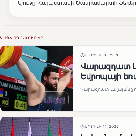
Նյութը՝ Հայաստանի Ծանրամարտի Ֆեդե
ԿԱՊՎՈՂ ՆՅՈՒԹԵՐ
ԱՊՐԻԼԻ 26, 2026
Վարազդատ Լ
Եվրոպայի եռ
Վարազդատ Լալայանը 
ԱՊՐԻԼԻ 11, 2026