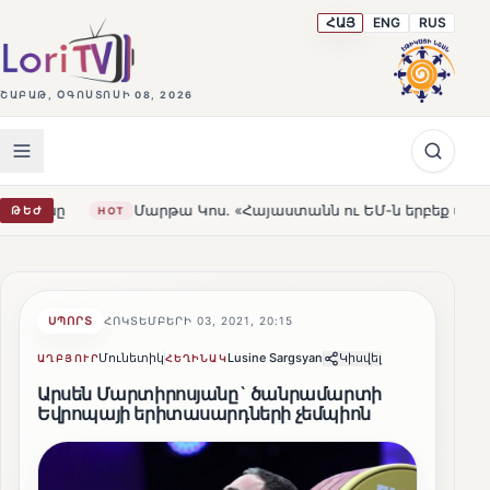
ՀԱՅ
ENG
RUS
ՇԱԲԱԹ, ՕԳՈՍՏՈՍԻ 08, 2026
Մարթա Կոս. «Հայաստանն ու ԵՄ-ն երբեք այսքան մոտ չեն ե
ԹԵԺ
HOT
ՍՊՈՐՏ
ՀՈԿՏԵՄԲԵՐԻ 03, 2021, 20:15
Մունետիկ
Lusine Sargsyan
Կիսվել
ԱՂԲՅՈՒՐ
ՀԵՂԻՆԱԿ
Արսեն Մարտիրոսյանը` ծանրամարտի
Եվրոպայի երիտասարդների չեմպիոն