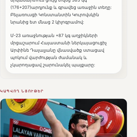
(176+207)արդյունք և գրավեց առաջին տեղը:
Բելառուսցի Կոնստանտին Կուրովսկին
նրանից ետ մնաց 2 կիլոգրամով:
Մ-23 առաջնության +87 կգ աղջիկների
մրցաշարում Հայաստանի ներկայացուցիչ
Արփինե Դալալյանը վնասվածք ստացավ
պոկում վարժության ժամանակ և
չկարողացավ շարունակել պայքարը:
ԿԱՊՎՈՂ ՆՅՈՒԹԵՐ