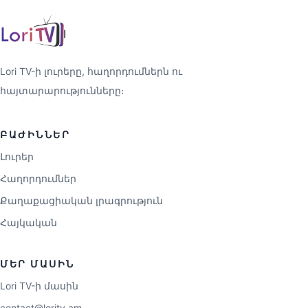
Lori TV-ի լուրերը, հաղորդումներն ու
հայտարարությունները։
ԲԱԺԻՆՆԵՐ
Լուրեր
Հաղորդումներ
Քաղաքացիական լրագրություն
Հայկական
ՄԵՐ ՄԱՍԻՆ
Lori TV-ի մասին
contact@loritv.am