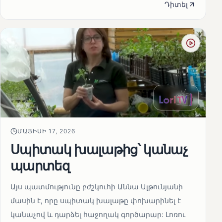
Դիտել
ՄԱՅԻՍԻ 17, 2026
Սպիտակ խալաթից՝ կանաչ
պարտեզ
Այս պատմությունը բժշկուհի Աննա Ալթունյանի
մասին է, որը սպիտակ խալաթը փոխարինել է
կանաչով և դարձել հաջողակ գործարար: Լոռու