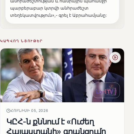
անհրաժեշտության և հանրային պահանջի՝
պարբերաբար կտրվի անհրաժեշտ
տեղեկատվություն»,- գրել է Աբրահամյանը:
ԿԱՊՎՈՂ ՆՅՈՒԹԵՐ
ՀՈՒՆԻՍԻ 05, 2026
ԿԸՀ-ն քննում է «Ուժեղ
Հայաստանի» գրանցումը