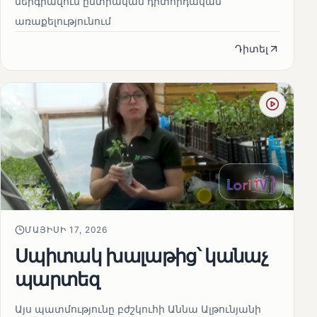
ներգրավում ընտրական դիտորդական
առաքելությունում
Դիտել
ՄԱՅԻՍԻ 17, 2026
Սպիտակ խալաթից՝ կանաչ
պարտեզ
Այս պատմությունը բժշկուհի Աննա Ալթունյանի