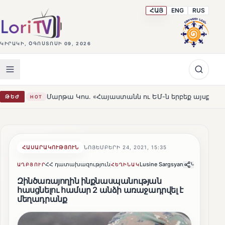
ՀԱՅ
ENG
RUS
ԿԻՐԱԿԻ, ՕԳՈՍՏՈՍԻ 09, 2026
արթա Կոս. «Հայաստանն ու ԵՄ-ն երբեք այսքան մոտ չեն եղել»
ԹԵԺ
ՀԱՍԱՐԱԿՈՒԹՅՈՒՆ
ՆՈՅԵՄԲԵՐԻ 24, 2021, 15:35
ՀՀ դատախազություն
Lusine Sargsyan
Կիսվել
ԱՂԲՅՈՒՐ
ՀԵՂԻՆԱԿ
Զինծառայողին ինքնասպանության
հասցնելու համար 2 անձի առաջադրվել է
մեղադրանք