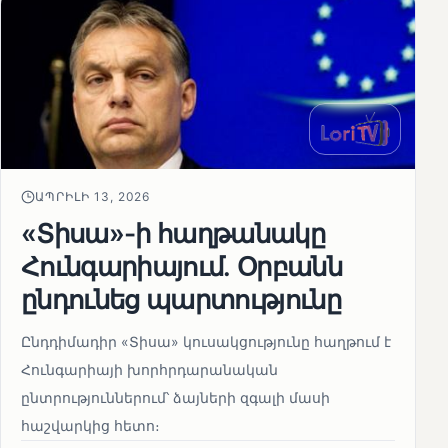
ԱՊՐԻԼԻ 13, 2026
«Տիսա»-ի հաղթանակը
Հունգարիայում․ Օրբանն
ընդունեց պարտությունը
Ընդդիմադիր «Տիսա» կուսակցությունը հաղթում է
Հունգարիայի խորհրդարանական
ընտրություններում՝ ձայների զգալի մասի
հաշվարկից հետո։