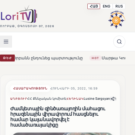
ՀԱՅ
ENG
RUS
ՈՒՐԲԱԹ, ՕԳՈՍՏՈՍԻ 07, 2026
ընդունեց պարտությունը
Մարթա Կոս. «Հայաստանն ու ԵՄ
ԹԵԺ
HOT
ՀԱՍԱՐԱԿՈՒԹՅՈՒՆ
ՀՈՒՆՎԱՐԻ 05, 2022, 16:59
ՀՀ Քննչական կոմիտե
Lusine Sargsyan
Կիսվել
ԱՂԲՅՈՒՐ
ՀԵՂԻՆԱԿ
Ժամկետային զինծառայողին մահացու
հրազենային վիրավորում հասցնելու
համար կալանավորվել է
համածառայակիցը