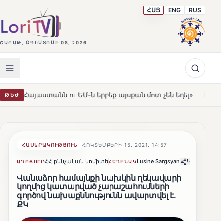
ՀԱՅ
ENG
RUS
ՇԱԲԱԹ, ՕԳՈՍՏՈՍԻ 08, 2026
 ու ԵՄ-ն երբեք այսքան մոտ չեն եղել»
Լեռնահովիտի Ս
ԹԵԺ
HOT
ՀԱՍԱՐԱԿՈՒԹՅՈՒՆ
ՀՈԿՏԵՄԲԵՐԻ 15, 2021, 14:57
ՀՀ քննչական կոմիտե
Lusine Sargsyan
Կիսվել
ԱՂԲՅՈՒՐ
ՀԵՂԻՆԱԿ
Վանաձոր համայնքի նախկին ղեկավարի
կողմից կատարված չարաշահումների
գործով նախաքննությունն ավարտվել է․
ՔԿ