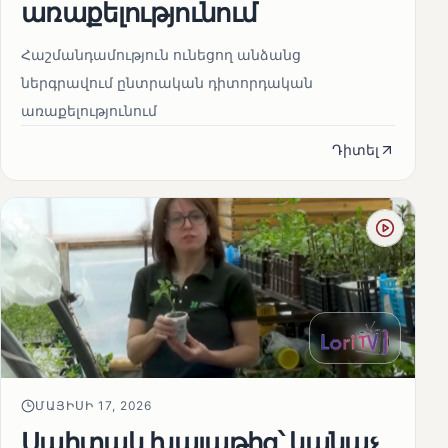
առաքելությունում
Հաշմանդամություն ունեցող անձանց
ներգրավում ընտրական դիտորդական
առաքելությունում
Դիտել
ՄԱՅԻՍԻ 17, 2026
Սպիտակ խալաթից՝ կանաչ