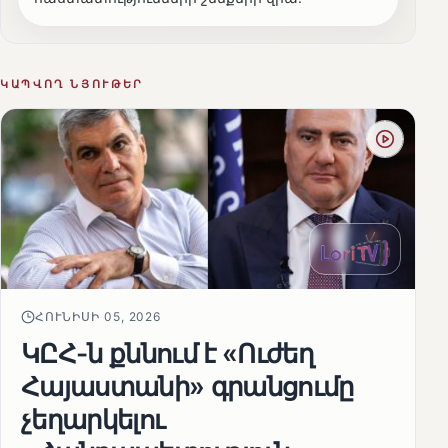
ԿԱՊՎՈՂ ՆՅՈՒԹԵՐ
ՀՈՒՆԻՍԻ 05, 2026
ԿԸՀ-ն քննում է «Ուժեղ
Հայաստանի» գրանցումը
չեղարկելու