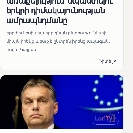
առաքելություն՝ նպաստելու
երկրի դիմակայունության
ամրապնդմանը
Երբ հունիսին հայերը գնան ընտրությունների,
միայն իրենք պետք է ընտրեն իրենց ապագան.
Կայա Կալլաս
Դիտել