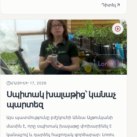
Դիտել
ՄԱՅԻՍԻ 17, 2026
Սպիտակ խալաթից՝ կանաչ
պարտեզ
Այս պատմությունը բժշկուհի Աննա Ալթունյանի
մասին է, որը սպիտակ խալաթը փոխարինել է
կանաչով և դարձել հաջողակ գործարար: Լոռու