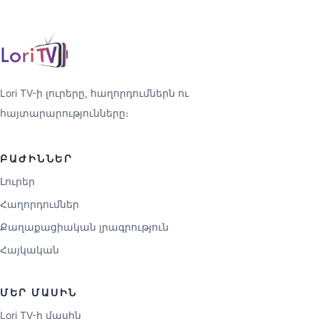
Lori TV-ի լուրերը, հաղորդումներն ու
հայտարարությունները։
ԲԱԺԻՆՆԵՐ
Լուրեր
Հաղորդումներ
Քաղաքացիական լրագրություն
Հայկական
ՄԵՐ ՄԱՍԻՆ
Lori TV-ի մասին