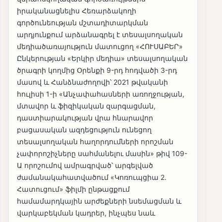
իրականացնելիս Հեռարձակողի
գործունեության մշտադիտարկման
արդյունքում արձանագրել է տեսալսողական
մեդիածառայություն մատուցող «ՀՈՒՍԱԲԵՐ»
Ընկերության «Երկիր մեդիա» տեսալսողական
ծրագրի կողմից Օրենքի 9-րդ հոդվածի 3-րդ
մասով և Հանձնաժողովի՝ 2021 թվականի
հուլիսի 1-ի «Անչափահասների առողջության,
մտավոր և ֆիզիկական զարգացման,
դաստիարակության վրա հնարավոր
բացասական ազդեցություն ունեցող
տեսալսողական հաղորդումների որոշման
չափորոշիչները սահմանելու մասին» թիվ 109-
Ա որոշումով ամրագրված՝ արգելված
ժամանակահատվածում «Կոռուպցիա 2.
Հատուցում» ֆիլմի ընթացքում
համամարդկային արժեքների նսեմացման և
վարկաբեկման կադրեր, ինչպես նաև