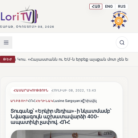
ՀԱՅ
ENG
RUS
ՇԱԲԱԹ, ՕԳՈՍՏՈՍԻ 08, 2026
այաստանն ու ԵՄ-ն երբեք այսքան մոտ չեն եղել»
Լեռնա
ԹԵԺ
HOT
ՀԱՍԱՐԱԿՈՒԹՅՈՒՆ
ՀՈՒԼԻՍԻ 08, 2022, 13:43
ՀՌՀ
Lusine Sargsyan
Կիսվել
ԱՂԲՅՈՒՐ
ՀԵՂԻՆԱԿ
Տուգանք՝ «Երկիր մեդիա»-ի նկատմամբ՝
Նվազագույն աշխատավարձի 400-
ապատիկի չափով. ՀՌՀ