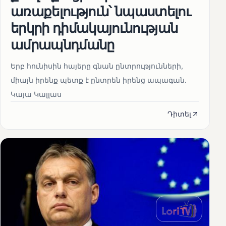
առաքելություն՝ նպաստելու
երկրի դիմակայունության
ամրապնդմանը
Երբ հունիսին հայերը գնան ընտրությունների,
միայն իրենք պետք է ընտրեն իրենց ապագան.
Կայա Կալլաս
Դիտել