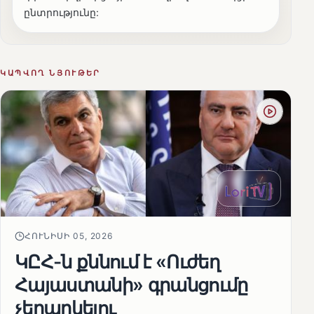
ընտրությունը:
ԿԱՊՎՈՂ ՆՅՈՒԹԵՐ
ՀՈՒՆԻՍԻ 05, 2026
ԿԸՀ-ն քննում է «Ուժեղ
Հայաստանի» գրանցումը
չեղարկելու