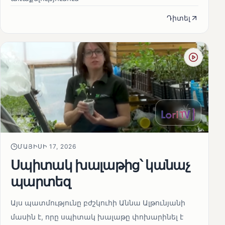
Դիտել
ՄԱՅԻՍԻ 17, 2026
Սպիտակ խալաթից՝ կանաչ
պարտեզ
Այս պատմությունը բժշկուհի Աննա Ալթունյանի
մասին է, որը սպիտակ խալաթը փոխարինել է