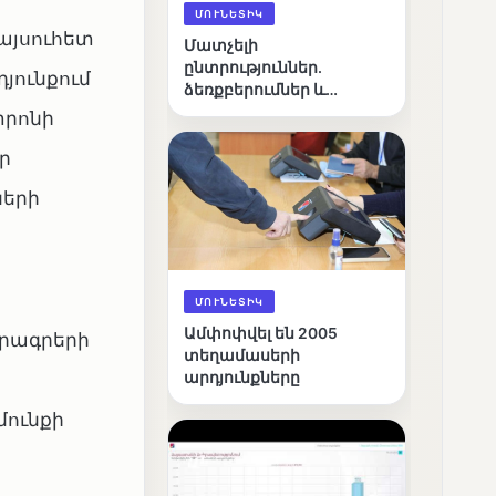
ՄՈՒՆԵՏԻԿ
այսուհետ
Մատչելի
ընտրություններ.
յունքում
ձեռքբերումներ և
բացթողումներ
տրոնի
ր
ների
ՄՈՒՆԵՏԻԿ
Ամփոփվել են 2005
րագրերի
տեղամասերի
արդյունքները
ունքի