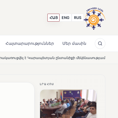
ՀԱՅ
ENG
RUS
Հայտարարություններ
Մեր մասին
տանիքի մեկենասությամբ
Լողավազա՞ն, թե՞ շատրվանն
NEWS
ԼՐԱՀՈՍ