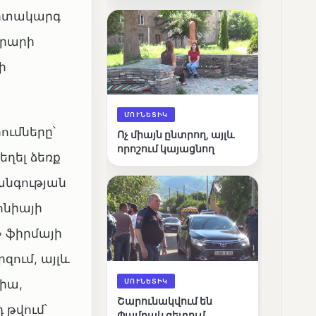
արդյունքները
արտակարգ
արարի
ի
ՄՈՒՆԵՏԻԿ
ւմները՝
Ոչ միայն ընտրող, այլև
որոշում կայացնող
ղել ձեռք
անգության
ոնիայի
 ֆիրմայի
զում, այլև
ՄՈՒՆԵՏԻԿ
իա,
Շարունակվում են
 թվում՝
Փամբակ գետում