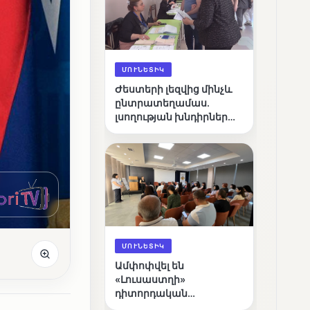
ՄՈՒՆԵՏԻԿ
Ժեստերի լեզվից մինչև
ընտրատեղամաս.
լսողության խնդիրներ
ունեցող ընտրողների
ճանապարհը
ՄՈՒՆԵՏԻԿ
Ամփոփվել են
«Լուսաստղի»
դիտորդական
առաքելության