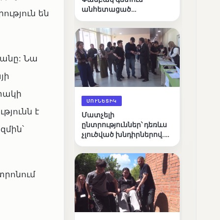
անհետացած
ւթյուն են
անչափահասների
որոնողական
աշխատանքները
անը: Նա
յի
տակի
ՄՈՒՆԵՏԻԿ
թյունն է
Մատչելի
ընտրություններ՝ դեռևս
զմին՝
չլուծված խնդիրներով.
«Լուսաստղի»
դիտորդական
առաքելության
տրոնում
արդյունքները