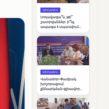
ՄՈՒՆԵՏԻԿ
Լողավազա՞ն, թե՞
շատրվաններ. ի՞նչ
ապագա է սպասվում
Վանաձորի քաղաքային
լճին
ՄՈՒՆԵՏԻԿ
Վանաձոր-Փամբակ
խոշորացում.
քննարկման գլխավոր
հարցը՝ արդյունավետ
կառավարո՞ւմ, թե՞
քաղաքական նպատակ