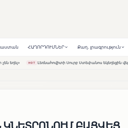
յաստան
ՀԱՂՈՐԴՈՒՄՆԵՐ
Քաղ. լրագրություն
 Սուրբ Ստեփանոս եկեղեցին վերակառուցվել է Կարապետյան ըն
 ԿՆԵՏՐՈՆՈՒՄ ԲԱՑՎԵՑ