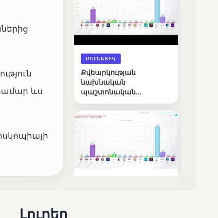
ններից
ՄՈՒՆԵՏԻԿ
Քվեարկության
ություն
նախնական
 համար ևս
պաշտոնական
արդյունքները․ ՈՒՂԻՂ
նոսկոպիայի
ՄՈՒՆԵՏԻԿ
ԿԸՀ-ն հրապարակել է
նախնական տվյալներ՝ ժ․
Լուրեր
1։00 դրությամբ