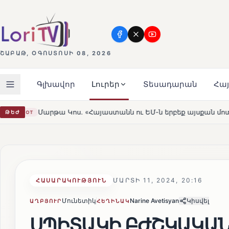
ՇԱԲԱԹ, ՕԳՈՍՏՈՍԻ 08, 2026
Գլխավոր
Լուրեր
Տեսադարան
Հա
նն ու ԵՄ-ն երբեք այսքան մոտ չեն եղել»
Լեռնահովիտի
ԹԵԺ
HOT
ՄԱՐՏԻ 11, 2024, 20:16
ՀԱՍԱՐԱԿՈՒԹՅՈՒՆ
Մունետիկ
Narine Avetisyan
Կիսվել
ԱՂԲՅՈՒՐ
ՀԵՂԻՆԱԿ
ՍՊԻՏԱԿԻ ԲԺՇԿԱԿԱՆ