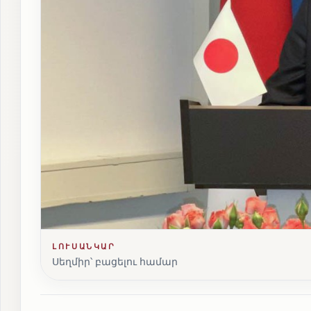
ԼՈՒՍԱՆԿԱՐ
Սեղմիր՝ բացելու համար