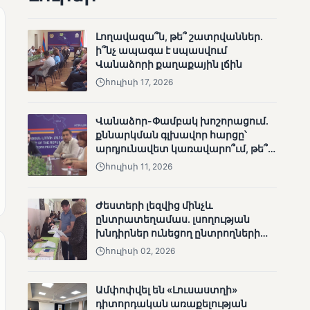
Լողավազա՞ն, թե՞ շատրվաններ.
ի՞նչ ապագա է սպասվում
Վանաձորի քաղաքային լճին
հուլիսի 17, 2026
Վանաձոր-Փամբակ խոշորացում.
քննարկման գլխավոր հարցը՝
ՄՈՒՆԵՏԻԿ
արդյունավետ կառավարո՞ւմ, թե՞
Վրաստանի
քաղաքական նպատակ
հուլիսի 11, 2026
վարչապետը
շնորհավորել է Նիկոլ
Փաշինյանին՝
Ժեստերի լեզվից մինչև
ընտրություններում
ընտրատեղամաս. լսողության
հաջողության
խնդիրներ ունեցող ընտրողների
կապակցությամբ
ճանապարհը
հուլիսի 02, 2026
Ամփոփվել են «Լուսաստղի»
դիտորդական առաքելության