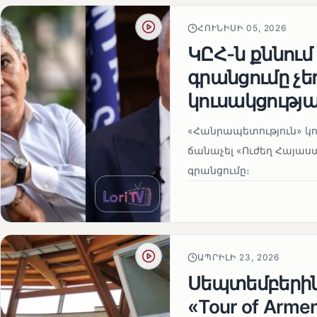
ՀՈՒՆԻՍԻ 05, 2026
ԿԸՀ-ն քննում
գրանցումը չ
կուսակցությա
«Հանրապետություն» կու
ճանաչել «Ուժեղ Հայաս
գրանցումը։
ԱՊՐԻԼԻ 23, 2026
Սեպտեմբերի
«Tour of Arm