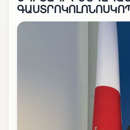
ԳԱՍՏՐՈԿՈԼՈՆՈՍԿՈ