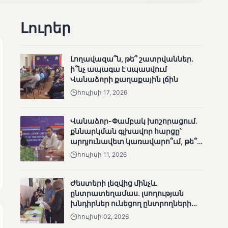
անհետացած
անչափահասների
Լուրեր
որոնողական
աշխատանքները
Լողավազա՞ն, թե՞ շատրվաններ.
ի՞նչ ապագա է սպասվում
Վանաձորի քաղաքային լճին
հուլիսի 17, 2026
ՄՈՒՆԵՏԻԿ
Մատչելի
Վանաձոր-Փամբակ խոշորացում.
ընտրություններ՝ դեռևս
քննարկման գլխավոր հարցը՝
չլուծված խնդիրներով.
արդյունավետ կառավարո՞ւմ, թե՞
«Լուսաստղի»
քաղաքական նպատակ
հուլիսի 11, 2026
դիտորդական
առաքելության
արդյունքները
Ժեստերի լեզվից մինչև
ընտրատեղամաս. լսողության
խնդիրներ ունեցող ընտրողների
ճանապարհը
հուլիսի 02, 2026