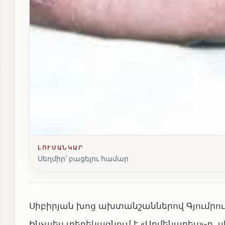
ԼՈՒՍԱՆԿԱՐ
Սեղմիր՝ բացելու համար
Սիբիրյան խոց ախտանշաններով Գյումրու
Ինչպես տեղեկացնում է «Արմենպրես»-ը,