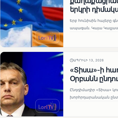
քաղաքացիակա
երկրի դիմակ
Երբ հունիսին հայերը գ
ապագան. Կայա Կալլաս
ԱՊՐԻԼԻ 13, 2026
«Տիսա»-ի հա
Օրբանն ընդո
Ընդդիմադիր «Տիսա» կու
խորհրդարանական ընտրո