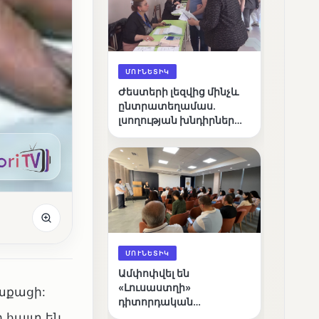
ՄՈՒՆԵՏԻԿ
Ժեստերի լեզվից մինչև
ընտրատեղամաս.
լսողության խնդիրներ
ունեցող ընտրողների
ճանապարհը
ՄՈՒՆԵՏԻԿ
Ամփոփվել են
«Լուսաստղի»
աքացի:
դիտորդական
առաքելության
 հայտ են