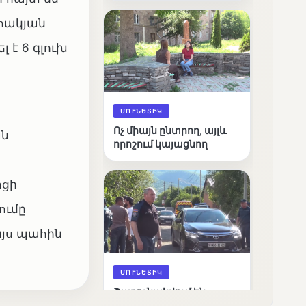
արդյունքները
ահակյան
 է 6 գլուխ
ՄՈՒՆԵՏԻԿ
Ոչ միայն ընտրող, այլև
ան
որոշում կայացնող
ոցի
ումը
այս պահին
ՄՈՒՆԵՏԻԿ
Շարունակվում են
Փամբակ գետում