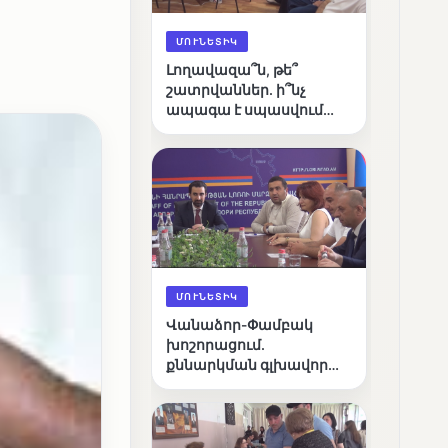
ՄՈՒՆԵՏԻԿ
Լողավազա՞ն, թե՞
շատրվաններ. ի՞նչ
ապագա է սպասվում
Վանաձորի քաղաքային
լճին
ՄՈՒՆԵՏԻԿ
Վանաձոր-Փամբակ
խոշորացում.
քննարկման գլխավոր
հարցը՝ արդյունավետ
կառավարո՞ւմ, թե՞
քաղաքական նպատակ