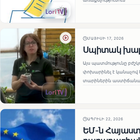
ՄԱՅԻՍԻ 17, 2026
Սպիտակ խալ
Այս պատմությունը բժշկ
փոխարինել է կանաչով 
տարիներին աստիճանաբ
ԱՊՐԻԼԻ 22, 2026
ԵՄ-ն Հայաստա