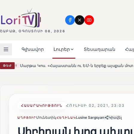
ՇԱԲԱԹ, ՕԳՈՍՏՈՍԻ 08, 2026
Գլխավոր
Լուրեր
Տեսադարան
Հա
աստանն ու ԵՄ-ն երբեք այսքան մոտ չեն եղել»
Լեռնահո
ԹԵԺ
HOT
ՀՈՒԼԻՍԻ 02, 2021, 23:03
ՀԱՍԱՐԱԿՈՒԹՅՈՒՆ
Մունետիկ
Lusine Sargsyan
Կիսվել
ԱՂԲՅՈՒՐ
ՀԵՂԻՆԱԿ
Սիբիրյան խոց ախտա