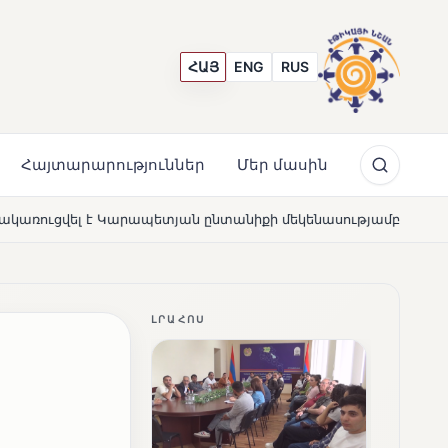
ՀԱՅ
ENG
RUS
Հայտարարություններ
Մեր մասին
ն ընտանիքի մեկենասությամբ
Լողավազա՞ն, թե՞ շատր
NEWS
ԼՐԱՀՈՍ