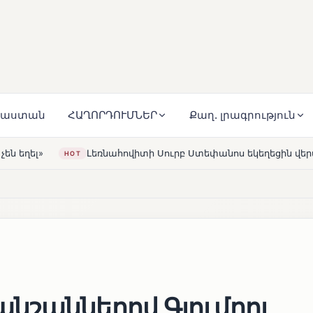
յաստան
ՀԱՂՈՐԴՈՒՄՆԵՐ
Քաղ. լրագրություն
վիտի Սուրբ Ստեփանոս եկեղեցին վերակառուցվել է Կարապետյա
նշաններով Գյումրու