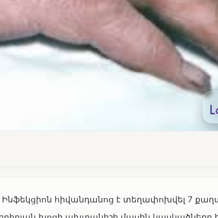
 Ինֆեկցիոն հիվանդանոց է տեղափոխվել 7 քաղ
 սիբիրյան խոցի ախտանիշի մասին կասկածները ի