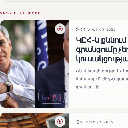
ԿԱՊՎՈՂ ՆՅՈՒԹԵՐ
ՀՈՒՆԻՍԻ 05, 2026
ԿԸՀ-ն քննում
գրանցումը չ
կուսակցությա
«Հանրապետություն» կու
ճանաչել «Ուժեղ Հայաս
գրանցումը։
ԱՊՐԻԼԻ 23, 2026