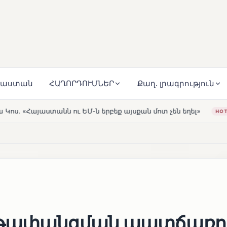
յաստան
ՀԱՂՈՐԴՈՒՄՆԵՐ
Քաղ. լրագրություն
րբեք այսքան մոտ չեն եղել»
Լեռնահովիտի Սուրբ Ստեփ
HOT
երթափանցման պատճառո