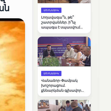
ան
ՄՈՒՆԵՏԻԿ
Լողավազա՞ն, թե՞
շատրվաններ. ի՞նչ
ապագա է սպասվում
Վանաձորի քաղաքային
լճին
ՄՈՒՆԵՏԻԿ
Վանաձոր-Փամբակ
խոշորացում.
քննարկման գլխավոր
հարցը՝ արդյունավետ
կառավարո՞ւմ, թե՞
քաղաքական նպատակ