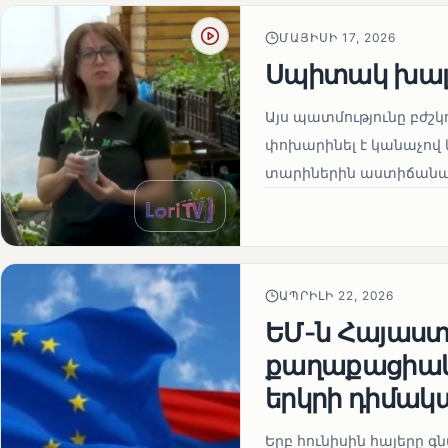
ՄԱՅԻՍԻ 17, 2026
Սպիտակ խալ
Այս պատմությունը բժշկ
փոխարինել է կանաչով 
տարիներին աստիճանաբ
ԱՊՐԻԼԻ 22, 2026
ԵՄ-ն Հայաստա
քաղաքացիակա
երկրի դիմակ
Երբ հունիսին հայերը գ