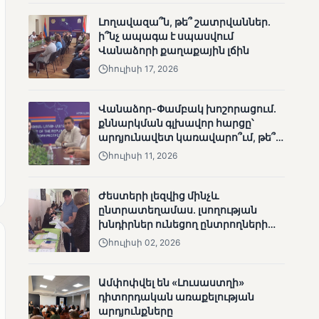
անհետացած
Լողավազա՞ն, թե՞ շատրվաններ.
անչափահասների
ի՞նչ ապագա է սպասվում
որոնողական
Վանաձորի քաղաքային լճին
աշխատանքները
հուլիսի 17, 2026
Վանաձոր-Փամբակ խոշորացում.
քննարկման գլխավոր հարցը՝
արդյունավետ կառավարո՞ւմ, թե՞
ՄՈՒՆԵՏԻԿ
քաղաքական նպատակ
հուլիսի 11, 2026
Մատչելի
ընտրություններ՝ դեռևս
չլուծված խնդիրներով.
Ժեստերի լեզվից մինչև
«Լուսաստղի»
ընտրատեղամաս. լսողության
դիտորդական
խնդիրներ ունեցող ընտրողների
առաքելության
ճանապարհը
հուլիսի 02, 2026
արդյունքները
Ամփոփվել են «Լուսաստղի»
դիտորդական առաքելության
արդյունքները