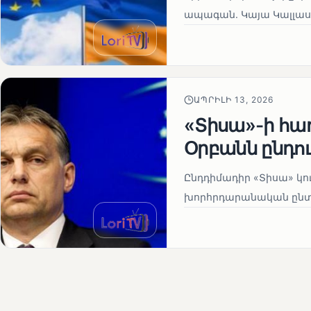
ապագան. Կայա Կալլաս
ԱՊՐԻԼԻ 13, 2026
«Տիսա»-ի հա
Օրբանն ընդո
Ընդդիմադիր «Տիսա» կու
խորհրդարանական ընտրո