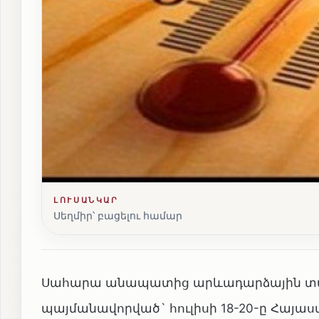
ԼՈՒՍԱՆԿԱՐ
Սեղմիր՝ բացելու համար
Սահարա անապատից արևադարձային տաք
պայմանավորված` հուլիսի 18-20-ը Հայա