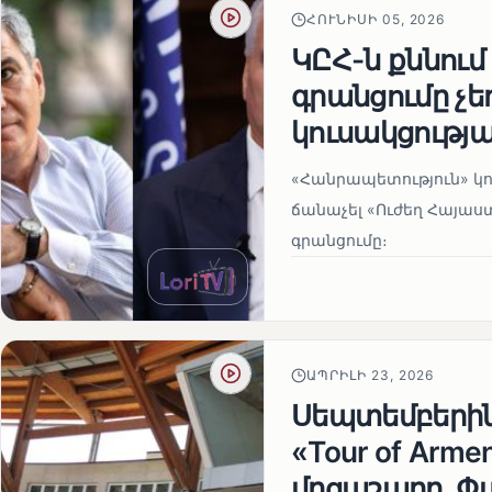
ՀՈՒՆԻՍԻ 05, 2026
ԿԸՀ-ն քննում
գրանցումը չ
կուսակցությա
«Հանրապետություն» կու
ճանաչել «Ուժեղ Հայաս
գրանցումը։
ԱՊՐԻԼԻ 23, 2026
Սեպտեմբերի
«Tour of Arm
մրցաշարը. Փ