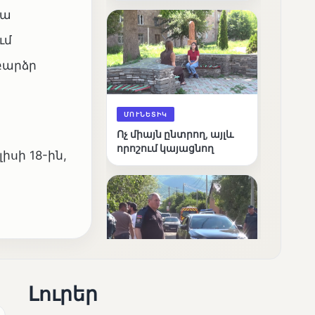
արդյունքները
րա
ւմ
բարձր
ՄՈՒՆԵՏԻԿ
Ոչ միայն ընտրող, այլև
որոշում կայացնող
սի 18-ին,
ՄՈՒՆԵՏԻԿ
Լուրեր
Շարունակվում են
Փամբակ գետում