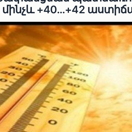
մինչև +40․․․+42 աստիճ