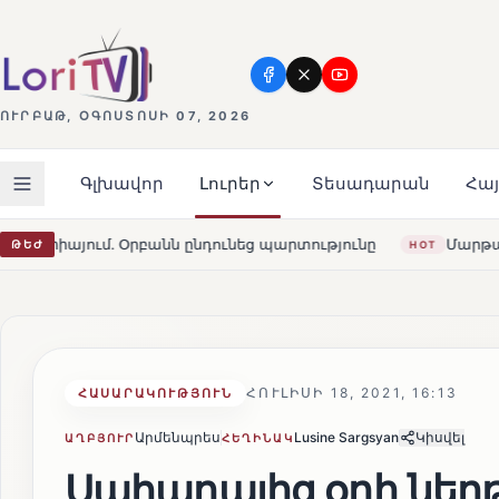
ՈՒՐԲԱԹ, ՕԳՈՍՏՈՍԻ 07, 2026
Գլխավոր
Լուրեր
Տեսադարան
Հա
ունեց պարտությունը
Մարթա Կոս. «Հայաստանն ու ԵՄ-ն ե
ԹԵԺ
HOT
ՀՈՒԼԻՍԻ 18, 2021, 16:13
ՀԱՍԱՐԱԿՈՒԹՅՈՒՆ
Արմենպրես
Lusine Sargsyan
Կիսվել
ԱՂԲՅՈՒՐ
ՀԵՂԻՆԱԿ
Սահարայից օդի ն