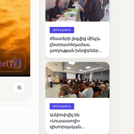
ՄՈՒՆԵՏԻԿ
Ժեստերի լեզվից մինչև
ընտրատեղամաս.
լսողության խնդիրներ
ունեցող ընտրողների
ճանապարհը
ՄՈՒՆԵՏԻԿ
Ամփոփվել են
«Լուսաստղի»
դիտորդական
առաքելության