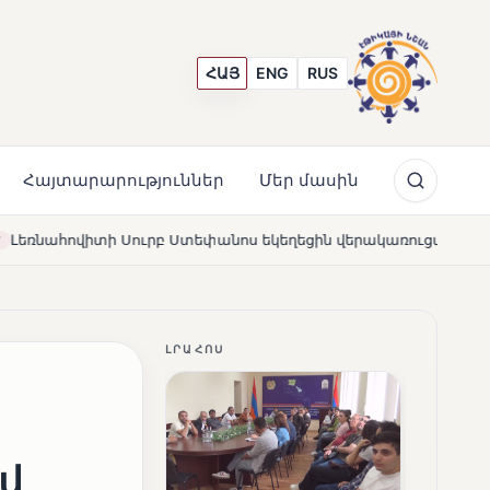
ՀԱՅ
ENG
RUS
Հայտարարություններ
Մեր մասին
անոս եկեղեցին վերակառուցվել է Կարապետյան ընտանիքի մեկ
ԼՐԱՀՈՍ
վ