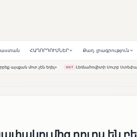
յաստան
ՀԱՂՈՐԴՈՒՄՆԵՐ
Քաղ. լրագրություն
լ»
Լեռնահովիտի Սուրբ Ստեփանոս եկեղեցին վերակառո
HOT
ափակումից դուրս են բե