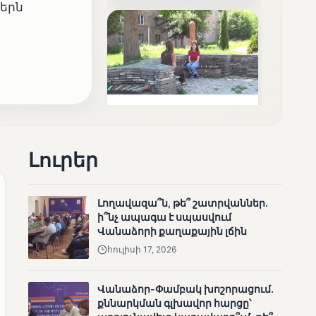
երն
արդյունքները
ՄՈՒՆԵՏԻԿ
Ոչ միայն ընտրող, այլև
որոշում կայացնող
Լուրեր
Լողավազա՞ն, թե՞ շատրվաններ.
ի՞նչ ապագա է սպասվում
Վանաձորի քաղաքային լճին
հուլիսի 17, 2026
ՄՈՒՆԵՏԻԿ
Վանաձոր-Փամբակ խոշորացում.
Շարունակվում են
քննարկման գլխավոր հարցը՝
Փամբակ գետում