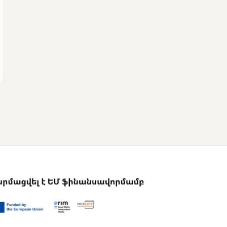
ՄՈՒՆԵՏԻԿ
Վրաստանի
վարչապետը
շնորհավորել է Նիկոլ
Փաշինյանին՝
ընտրություններում
հաջողության
կապակցությամբ