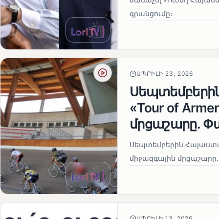
գրանցումը։
ԱՊՐԻԼԻ 23, 2026
Սեպտեմբերի
«Tour of Arm
մրցաշարը. Փ
Սեպտեմբերին Հայաստան
միջազգային մրցաշարը.
ԱՊՐԻԼԻ 13, 2026