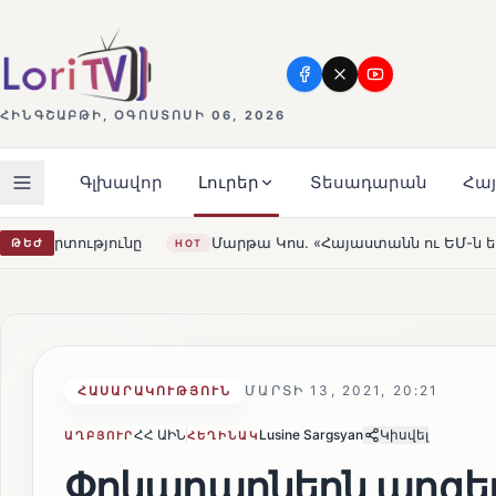
ՀԻՆԳՇԱԲԹԻ, ՕԳՈՍՏՈՍԻ 06, 2026
Գլխավոր
Լուրեր
Տեսադարան
Հա
Մարթա Կոս. «Հայաստանն ու ԵՄ-ն երբեք այսքան մոտ չեն եղե
ԹԵԺ
T
ՄԱՐՏԻ 13, 2021, 20:21
ՀԱՍԱՐԱԿՈՒԹՅՈՒՆ
ՀՀ ԱԻՆ
Lusine Sargsyan
Կիսվել
ԱՂԲՅՈՒՐ
ՀԵՂԻՆԱԿ
Փրկարարներն արգել