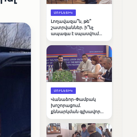
ՄՈՒՆԵՏԻԿ
Լողավազա՞ն, թե՞
շատրվաններ. ի՞նչ
ապագա է սպասվում
Վանաձորի քաղաքային
լճին
ՄՈՒՆԵՏԻԿ
Վանաձոր-Փամբակ
խոշորացում.
քննարկման գլխավոր
հարցը՝ արդյունավետ
կառավարո՞ւմ, թե՞
քաղաքական նպատակ