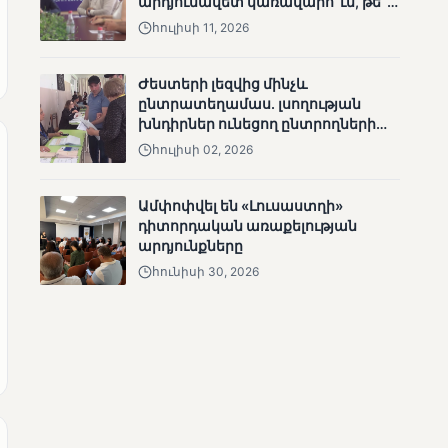
արդյունավետ կառավարո՞ւմ, թե՞
անհետացած
քաղաքական նպատակ
հուլիսի 11, 2026
անչափահասների
որոնողական
աշխատանքները
Ժեստերի լեզվից մինչև
ընտրատեղամաս. լսողության
խնդիրներ ունեցող ընտրողների
ճանապարհը
հուլիսի 02, 2026
Ամփոփվել են «Լուսաստղի»
ՄՈՒՆԵՏԻԿ
դիտորդական առաքելության
Մատչելի
արդյունքները
ընտրություններ՝ դեռևս
հունիսի 30, 2026
չլուծված խնդիրներով.
«Լուսաստղի»
դիտորդական
առաքելության
արդյունքները