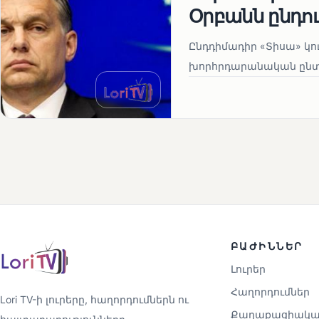
Օրբանն ընդո
Ընդդիմադիր «Տիսա» կու
խորհրդարանական ընտրո
ԲԱԺԻՆՆԵՐ
Լուրեր
Հաղորդումներ
Lori TV-ի լուրերը, հաղորդումներն ու
Քաղաքացիակա