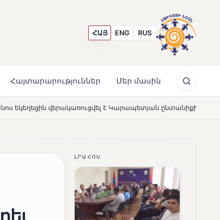
ՀԱՅ
ENG
RUS
Հայտարարություններ
Մեր մասին
ւցվել է Կարապետյան ընտանիքի մեկենասությամբ
Լող
NEWS
ԼՐԱՀՈՍ
րել