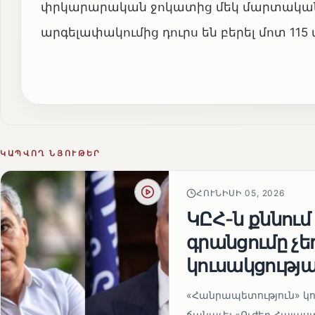
փրկարարական ջոկատից մեկ մարտական հ
արգելափակումից դուրս են բերել մոտ 11
ԿԱՊՎՈՂ ՆՅՈՒԹԵՐ
ՀՈՒՆԻՍԻ 05, 2026
ԿԸՀ-ն քննում
գրանցումը չ
կուսակցությա
«Հանրապետություն» կու
ճանաչել «Ուժեղ Հայաս