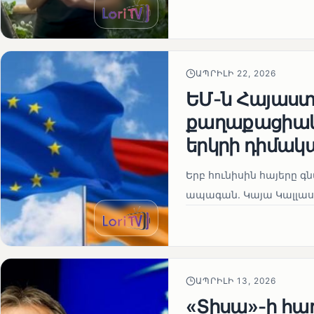
ԱՊՐԻԼԻ 22, 2026
ԵՄ-ն Հայաստա
քաղաքացիակա
երկրի դիմակ
Երբ հունիսին հայերը գ
ապագան. Կայա Կալլաս
ԱՊՐԻԼԻ 13, 2026
«Տիսա»-ի հա