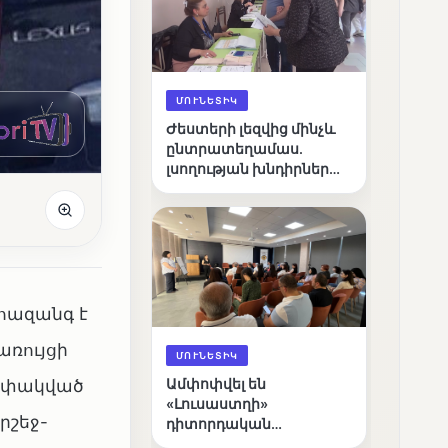
ՄՈՒՆԵՏԻԿ
Ժեստերի լեզվից մինչև
ընտրատեղամաս.
լսողության խնդիրներ
ունեցող ընտրողների
ճանապարհը
ահազանգ է
առույցի
ՄՈՒՆԵՏԻԿ
լափակված
Ամփոփվել են
«Լուսաստղի»
րշեջ-
դիտորդական
առաքելության