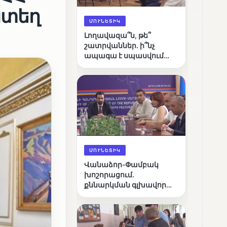
ատեղ
ՄՈՒՆԵՏԻԿ
Լողավազա՞ն, թե՞
շատրվաններ. ի՞նչ
ապագա է սպասվում
Վանաձորի քաղաքային
լճին
ՄՈՒՆԵՏԻԿ
Վանաձոր-Փամբակ
խոշորացում.
քննարկման գլխավոր
հարցը՝ արդյունավետ
կառավարո՞ւմ, թե՞
քաղաքական նպատակ