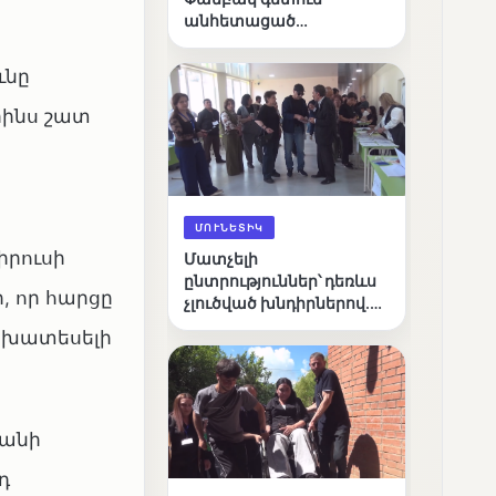
անհետացած
անչափահասների
որոնողական
ւնը
աշխատանքները
րինս շատ
ՄՈՒՆԵՏԻԿ
իրուսի
Մատչելի
ընտրություններ՝ դեռևս
, որ հարցը
չլուծված խնդիրներով.
«Լուսաստղի»
անխատեսելի
դիտորդական
առաքելության
արդյունքները
տանի
դ