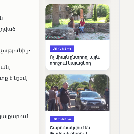
արդյունքները
ն
ղղված
ՄՈՒՆԵՏԻԿ
ւթյունից։
Ոչ միայն ընտրող, այլև
որոշում կայացնող
յան,
տք է նշեմ,
պայքարում
ՄՈՒՆԵՏԻԿ
Շարունակվում են
Փամբակ գետում