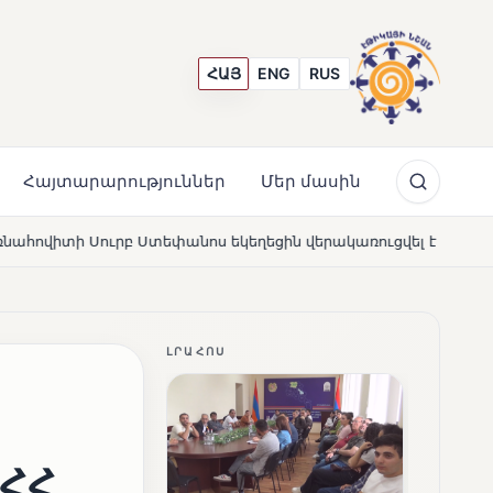
ՀԱՅ
ENG
RUS
Հայտարարություններ
Մեր մասին
կեղեցին վերակառուցվել է Կարապետյան ընտանիքի մեկենասու
ԼՐԱՀՈՍ
 ՀՀ