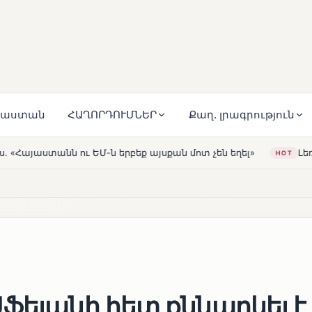
յաստան
ՀԱՂՈՐԴՈՒՄՆԵՐ
Քաղ. լրագրություն
յսքան մոտ չեն եղել»
Լեռնահովիտի Սուրբ Ստեփանոս ե
HOT
ֆեյանի հետ քննարկել է