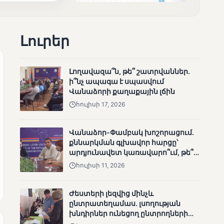
Լուրեր
ՄՈՒՆԵՏԻԿ
Լողավազա՞ն, թե՞ շատրվաններ.
Քվեարկության
ի՞նչ ապագա է սպասվում
նախնական
Վանաձորի քաղաքային լճին
պաշտոնական
արդյունքները․ ՈՒՂԻՂ
հուլիսի 17, 2026
Վանաձոր-Փամբակ խոշորացում.
քննարկման գլխավոր հարցը՝
արդյունավետ կառավարո՞ւմ, թե՞
քաղաքական նպատակ
հուլիսի 11, 2026
ՄՈՒՆԵՏԻԿ
Ժեստերի լեզվից մինչև
ԿԸՀ-ն հրապարակել է
ընտրատեղամաս. լսողության
նախնական տվյալներ՝ ժ․
խնդիրներ ունեցող ընտրողների
1։00 դրությամբ
ճանապարհը