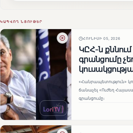
ԿԱՊՎՈՂ ՆՅՈՒԹԵՐ
ՀՈՒՆԻՍԻ 05, 2026
ԿԸՀ-ն քննում
գրանցումը չ
կուսակցությա
«Հանրապետություն» կու
ճանաչել «Ուժեղ Հայաս
գրանցումը։