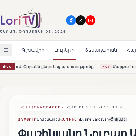
ՇԱԲԱԹ, ՕԳՈՍՏՈՍԻ 08, 2026
Գլխավոր
Լուրեր
Տեսադարան
Հա
արտությունը
Մարթա Կոս. «Հայաստանն ու ԵՄ-ն երբեք ա
ԹԵԺ
HOT
ՀՈՒԼԻՍԻ 19, 2021, 10:28
ՀԱՍԱՐԱԿՈՒԹՅՈՒՆ
Արմենպրես
Lusine Sargsyan
Կիսվել
ԱՂԲՅՈՒՐ
ՀԵՂԻՆԱԿ
Փաշինյանը Նուբար Ա