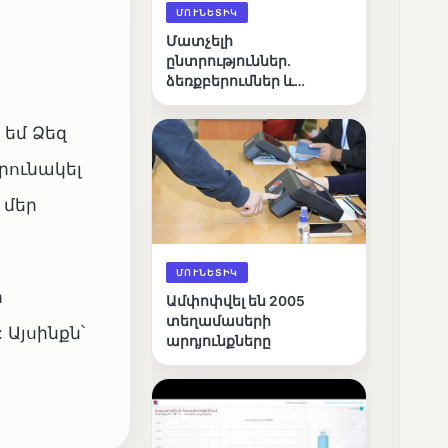
ՄՈՒՆԵՏԻԿ
Մատչելի
ընտրություններ.
ձեռքբերումներ և
բացթողումներ
 եմ Ձեզ
րունակել
 մեր
ՄՈՒՆԵՏԻԿ
ի
Ամփոփվել են 2005
տեղամասերի
 Այսինքն՝
արդյունքները