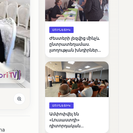
ՄՈՒՆԵՏԻԿ
Ժեստերի լեզվից մինչև
ընտրատեղամաս.
լսողության խնդիրներ
ունեցող ընտրողների
ճանապարհը
ՄՈՒՆԵՏԻԿ
Ամփոփվել են
«Լուսաստղի»
դիտորդական
na
առաքելության