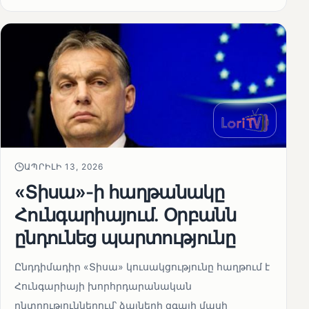
ԱՊՐԻԼԻ 13, 2026
«Տիսա»-ի հաղթանակը
Հունգարիայում․ Օրբանն
ընդունեց պարտությունը
Ընդդիմադիր «Տիսա» կուսակցությունը հաղթում է
Հունգարիայի խորհրդարանական
ընտրություններում՝ ձայների զգալի մասի