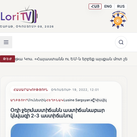
ՀԱՅ
ENG
RUS
ՇԱԲԱԹ, ՕԳՈՍՏՈՍԻ 08, 2026
. «Հայաստանն ու ԵՄ-ն երբեք այսքան մոտ չեն եղել»
Լե
ԹԵԺ
HOT
ՀԱՍԱՐԱԿՈՒԹՅՈՒՆ
ՕԳՈՍՏՈՍԻ 19, 2022, 12:01
Մունետիկ
Lusine Sargsyan
Կիսվել
ԱՂԲՅՈՒՐ
ՀԵՂԻՆԱԿ
Օդի ջերմաստիճանն աստիճանաբար
կնվազի 2-3 աստիճանով