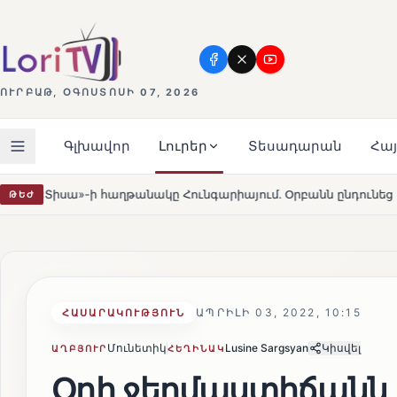
ՈՒՐԲԱԹ, ՕԳՈՍՏՈՍԻ 07, 2026
Գլխավոր
Լուրեր
Տեսադարան
Հա
ակը Հունգարիայում․ Օրբանն ընդունեց պարտությունը
ԹԵԺ
HOT
ԱՊՐԻԼԻ 03, 2022, 10:15
ՀԱՍԱՐԱԿՈՒԹՅՈՒՆ
Մունետիկ
Lusine Sargsyan
Կիսվել
ԱՂԲՅՈՒՐ
ՀԵՂԻՆԱԿ
Օդի ջերմաստիճան