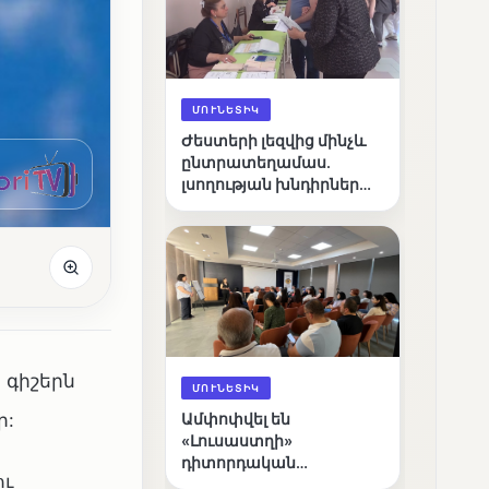
ՄՈՒՆԵՏԻԿ
Ժեստերի լեզվից մինչև
ընտրատեղամաս.
լսողության խնդիրներ
ունեցող ընտրողների
ճանապարհը
 գիշերն
ՄՈՒՆԵՏԻԿ
ր:
Ամփոփվել են
«Լուսաստղի»
դիտորդական
ու
առաքելության