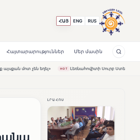
ՀԱՅ
ENG
RUS
Հայտարարություններ
Մեր մասին
Լեռնահովիտի Սուրբ Ստեփանոս եկեղեցին վերակառուց
HOT
ԼՐԱՀՈՍ
րանա