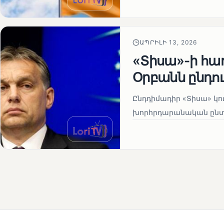
ԱՊՐԻԼԻ 13, 2026
«Տիսա»-ի հա
Օրբանն ընդո
Ընդդիմադիր «Տիսա» կու
խորհրդարանական ընտրո