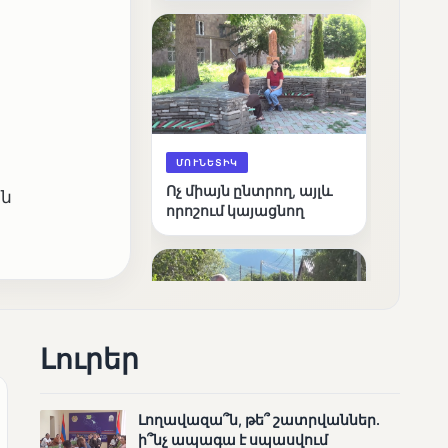
արդյունքները
ՄՈՒՆԵՏԻԿ
Ոչ միայն ընտրող, այլև
ին
որոշում կայացնող
Լուրեր
ՄՈՒՆԵՏԻԿ
Լողավազա՞ն, թե՞ շատրվաններ.
Շարունակվում են
ի՞նչ ապագա է սպասվում
Փամբակ գետում