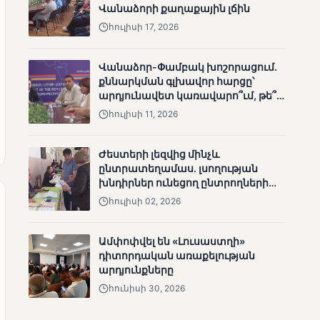
Վանաձորի քաղաքային լճին
անհետացած
հուլիսի 17, 2026
անչափահասների
որոնողական
աշխատանքները
Վանաձոր-Փամբակ խոշորացում.
քննարկման գլխավոր հարցը՝
արդյունավետ կառավարո՞ւմ, թե՞
քաղաքական նպատակ
հուլիսի 11, 2026
ՄՈՒՆԵՏԻԿ
Ժեստերի լեզվից մինչև
Մատչելի
ընտրատեղամաս. լսողության
ընտրություններ՝ դեռևս
խնդիրներ ունեցող ընտրողների
չլուծված խնդիրներով.
ճանապարհը
հուլիսի 02, 2026
«Լուսաստղի»
դիտորդական
առաքելության
Ամփոփվել են «Լուսաստղի»
արդյունքները
դիտորդական առաքելության
արդյունքները
հունիսի 30, 2026