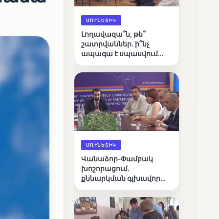
ՄՈՒՆԵՏԻԿ
Լողավազա՞ն, թե՞
շատրվաններ. ի՞նչ
ապագա է սպասվում
Վանաձորի քաղաքային
լճին
ՄՈՒՆԵՏԻԿ
Վանաձոր-Փամբակ
խոշորացում.
քննարկման գլխավոր
հարցը՝ արդյունավետ
կառավարո՞ւմ, թե՞
քաղաքական նպատակ