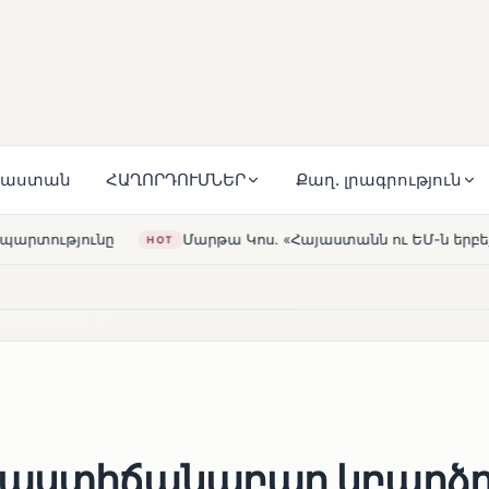
յաստան
ՀԱՂՈՐԴՈՒՄՆԵՐ
Քաղ. լրագրություն
Մարթա Կոս. «Հայաստանն ու ԵՄ-ն երբեք այսքան մոտ չեն եղել»
ն աստիճանաբար կբարձ