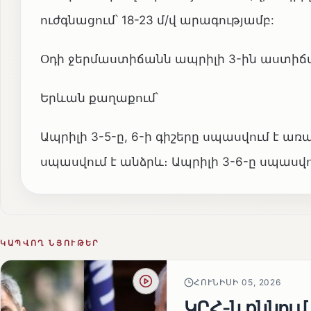
ուժգնացում՝ 18-23 մ/վ արագությամբ:
Օդի ջերմաստիճանն ապրիլի 3-ին աստի
Երևան քաղաքում՝
Ապրիլի 3-5-ը, 6-ի գիշերը սպասվում է առ
սպասվում է անձրև։ Ապրիլի 3-6-ը սպասվու
ԿԱՊՎՈՂ ՆՅՈՒԹԵՐ
ՀՈՒՆԻՍԻ 05, 2026
ԿԸՀ-ն քննում