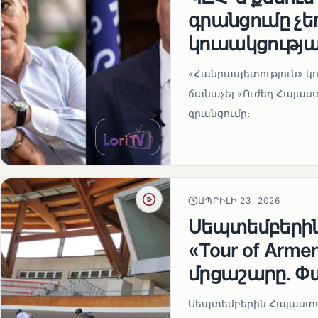
գրանցումը չ
կուսակցությա
«Հանրապետություն» կու
ճանաչել «Ուժեղ Հայաս
գրանցումը։
ԱՊՐԻԼԻ 23, 2026
Սեպտեմբերի
«Tour of Arm
մրցաշարը. Փ
Սեպտեմբերին Հայաստան