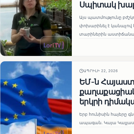
Սպիտակ խալ
Այս պատմությունը բժշկ
փոխարինել է կանաչով 
տարիներին աստիճանաբ
ԱՊՐԻԼԻ 22, 2026
ԵՄ-ն Հայաստա
քաղաքացիակա
երկրի դիմակ
Երբ հունիսին հայերը գ
ապագան. Կայա Կալլաս