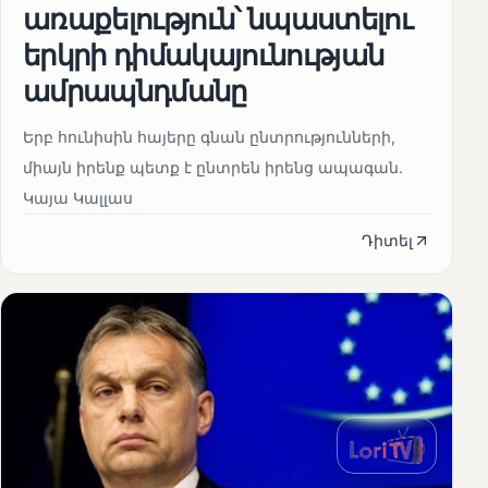
առաքելություն՝ նպաստելու
երկրի դիմակայունության
ամրապնդմանը
Երբ հունիսին հայերը գնան ընտրությունների,
միայն իրենք պետք է ընտրեն իրենց ապագան.
Կայա Կալլաս
Դիտել