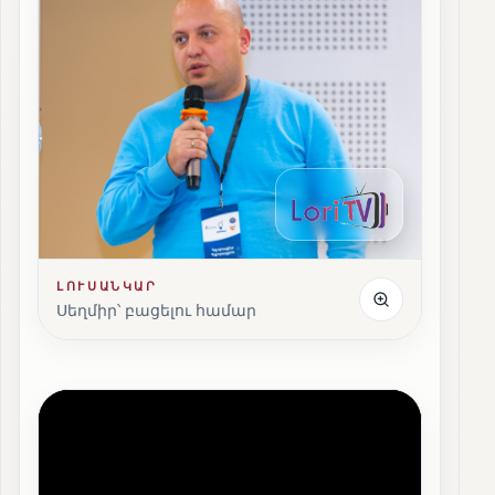
ԼՈՒՍԱՆԿԱՐ
Սեղմիր՝ բացելու համար