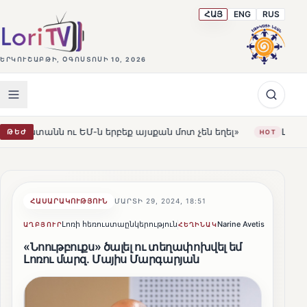
ՀԱՅ
ENG
RUS
ԵՐԿՈՒՇԱԲԹԻ, ՕԳՈՍՏՈՍԻ 10, 2026
-ն երբեք այսքան մոտ չեն եղել»
Լեռնահովիտի Սուրբ Ս
ԹԵԺ
HOT
ՀԱՍԱՐԱԿՈՒԹՅՈՒՆ
ՄԱՐՏԻ 29, 2024, 18:51
Լոռի հեռուստաընկերություն
Narine Avetisyan
Կիսվ
ԱՂԲՅՈՒՐ
ՀԵՂԻՆԱԿ
«Նոութբուքս» ծալել ու տեղափոխվել եմ
Լոռու մարզ. Մայիս Մարգարյան