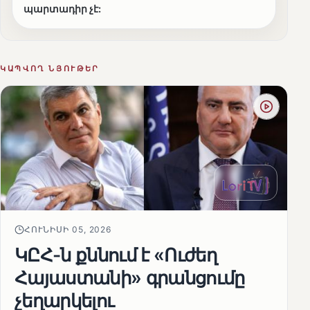
պարտադիր չէ:
ԿԱՊՎՈՂ ՆՅՈՒԹԵՐ
ՀՈՒՆԻՍԻ 05, 2026
ԿԸՀ-ն քննում է «Ուժեղ
Հայաստանի» գրանցումը
չեղարկելու