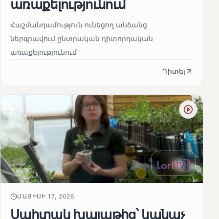
առաքելությունում
Հաշմանդամություն ունեցող անձանց
ներգրավում ընտրական դիտորդական
առաքելությունում
Դիտել
ՄԱՅԻՍԻ 17, 2026
Սպիտակ խալաթից՝ կանաչ