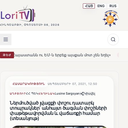
ՀԱՅ
ENG
RUS
ՀԻՆԳՇԱԲԹԻ, ՕԳՈՍՏՈՍԻ 06, 2026
ւ ԵՄ-ն երբեք այսքան մոտ չեն եղել»
Լեռնահովիտի Սո
ԹԵԺ
HOT
ՀԱՍԱՐԱԿՈՒԹՅՈՒՆ
ՍԵՊՏԵՄԲԵՐԻ 07, 2021, 12:50
ՀՀ ՊԵԿ
Lusine Sargsyan
Կիսվել
ԱՂԲՅՈՒՐ
ՀԵՂԻՆԱԿ
Ներմուծված լվացքի փոշու դատարկ
տոպրակներ՝ անհայտ ծագման փոշիների
փաթեթավորվման և վաճառքի համար
(տեսանյութ)