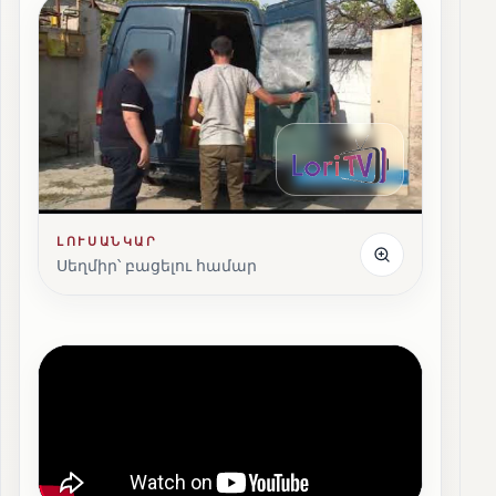
ԼՈՒՍԱՆԿԱՐ
Սեղմիր՝ բացելու համար