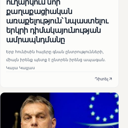
ուղարկում նոր
քաղաքացիական
առաքելություն՝ նպաստելու
երկրի դիմակայունության
ամրապնդմանը
Երբ հունիսին հայերը գնան ընտրությունների,
միայն իրենք պետք է ընտրեն իրենց ապագան.
Կայա Կալլաս
Դիտել