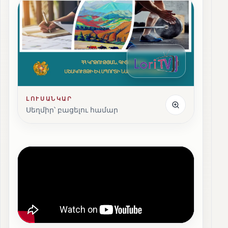
ԼՈՒՍԱՆԿԱՐ
Սեղմիր՝ բացելու համար