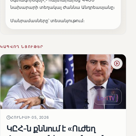
նախարարի տեղակալ Ժաննա Անդրեասյանը։
Մանրամասները՝ տեսանյութում։
ԿԱՊՎՈՂ ՆՅՈՒԹԵՐ
ՀՈՒՆԻՍԻ 05, 2026
ԿԸՀ-ն քննում է «Ուժեղ