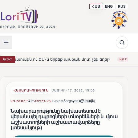
ՀԱՅ
ENG
RUS
ՈՒՐԲԱԹ, ՕԳՈՍՏՈՍԻ 07, 2026
ԵՄ-ն երբեք այսքան մոտ չեն եղել»
Լեռնահովիտի Սուր
ԹԵԺ
HOT
ՀԱՍԱՐԱԿՈՒԹՅՈՒՆ
ՄԱՅԻՍԻ 17, 2022, 15:06
Ա1+
Lusine Sargsyan
Կիսվել
ԱՂԲՅՈՒՐ
ՀԵՂԻՆԱԿ
Նախարարությունը նախատեսում է
վերանայել դպրոցների տնօրենների և մյուս
աշխատողների աշխատավարձերը
(տեսանյութ)