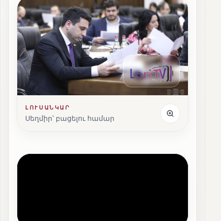
ԼՈՒՍԱՆԿԱՐ
Սեղմիր՝ բացելու համար