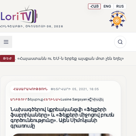
ՀԱՅ
ENG
RUS
ՀԻՆԳՇԱԲԹԻ, ՕԳՈՍՏՈՍԻ 06, 2026
տանն ու ԵՄ-ն երբեք այսքան մոտ չեն եղել»
Լեռնահովի
ԹԵԺ
HOT
ՀԱՍԱՐԱԿՈՒԹՅՈՒՆ
ՓԵՏՐՎԱՐԻ 05, 2021, 16:05
Ֆեյսբուք
Lusine Sargsyan
Կիսվել
ԱՂԲՅՈՒՐ
ՀԵՂԻՆԱԿ
Նախագծերով կքրեականցվի «Ֆեյքերի
ֆաբրիկաները» և «Ֆեյքերի միջոցով բուռն
գործունեությունը». Ալեն Սիմոնյանի
գրառումը