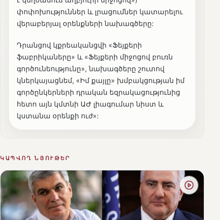
փոփոխություններ և լրացումներ կատարելու
վերաբերյալ օրենքների նախագծերը:
Դրանցով կքրեականցվի «Ֆեյքերի
ֆաբրիկաները» և «Ֆեյքերի միջոցով բուռն
գործունեությունը», նախագծերը շուտով
կներկայացնեմ, «Իմ քայլը» խմբակցության իմ
գործընկերների դրական եզրակացությունից
հետո այն կմտնի ԱԺ լիագումար նիստ և
կստանա օրենքի ուժ»:
ԿԱՊՎՈՂ ՆՅՈՒԹԵՐ