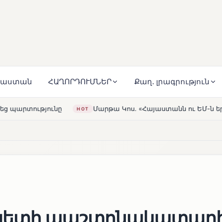
յաստան
ՀԱՂՈՐԴՈՒՄՆԵՐ
Քաղ. լրագրություն
թա Կոս. «Հայաստանն ու ԵՄ-ն երբեք այսքան մոտ չեն եղել»
ապետի պաշտոնակատար