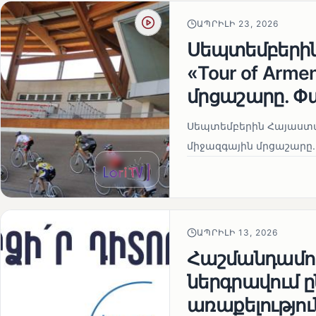
ԱՊՐԻԼԻ 23, 2026
Սեպտեմբերի
«Tour of Arm
մրցաշարը. Փ
Սեպտեմբերին Հայաստան
միջազգային մրցաշարը.
ԱՊՐԻԼԻ 13, 2026
Հաշմանդամու
ներգրավում
առաքելությու