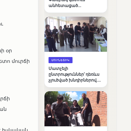
անհետացած
անչափահասների
որոնողական
աշխատանքները
ւ
ի օր
ետո մուրճի
ՄՈՒՆԵՏԻԿ
Մատչելի
ընտրություններ՝ դեռևս
չլուծված խնդիրներով.
«Լուսաստղի»
դիտորդական
առաքելության
ւրճի
արդյունքները
կան
է իսկական