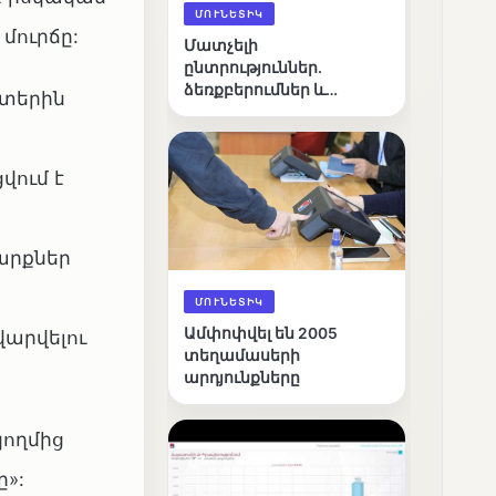
ՄՈՒՆԵՏԻԿ
մուրճը:
Մատչելի
ընտրություններ.
ձեռքբերումներ և
ատերին
բացթողումներ
վում է
արքներ
ՄՈՒՆԵՏԻԿ
Ամփոփվել են 2005
վարվելու
տեղամասերի
արդյունքները
կողմից
»: