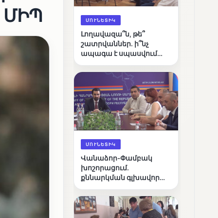
․ ՄԻՊ
ՄՈՒՆԵՏԻԿ
Լողավազա՞ն, թե՞
շատրվաններ. ի՞նչ
ապագա է սպասվում
Վանաձորի քաղաքային
լճին
ՄՈՒՆԵՏԻԿ
Վանաձոր-Փամբակ
խոշորացում.
քննարկման գլխավոր
հարցը՝ արդյունավետ
կառավարո՞ւմ, թե՞
քաղաքական նպատակ