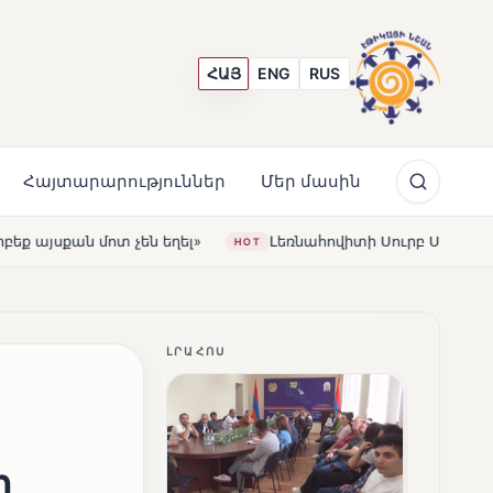
ՀԱՅ
ENG
RUS
Հայտարարություններ
Մեր մասին
Լեռնահովիտի Սուրբ Ստեփանոս եկեղեցին վերակառուցվել 
HOT
ԼՐԱՀՈՍ
ի