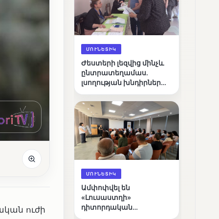
ՄՈՒՆԵՏԻԿ
Ժեստերի լեզվից մինչև
ընտրատեղամաս.
լսողության խնդիրներ
ունեցող ընտրողների
ճանապարհը
ՄՈՒՆԵՏԻԿ
Ամփոփվել են
«Լուսաստղի»
դիտորդական
ական ուժի
առաքելության