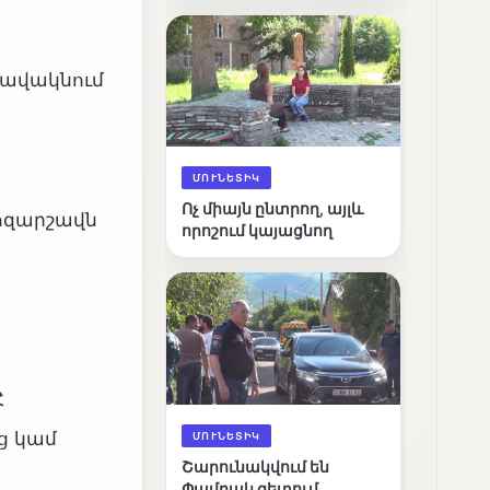
արդյունքները
հավակնում
ՄՈՒՆԵՏԻԿ
Ոչ միայն ընտրող, այլև
րոզարշավն
որոշում կայացնող
Հ
ց կամ
ՄՈՒՆԵՏԻԿ
Շարունակվում են
Փամբակ գետում