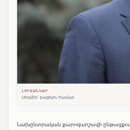
ԼՈՒՍԱՆԿԱՐ
Սեղմիր՝ բացելու համար
Նախընտրական քարոզարշավի ընթացքում 