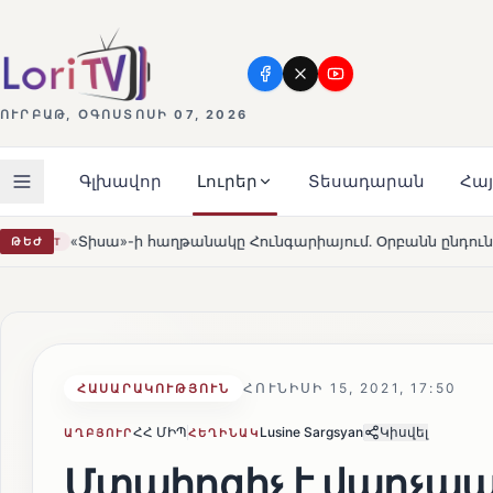
ՈՒՐԲԱԹ, ՕԳՈՍՏՈՍԻ 07, 2026
Գլխավոր
Լուրեր
Տեսադարան
Հա
 Հունգարիայում․ Օրբանն ընդունեց պարտությունը
Մար
ԹԵԺ
HOT
ՀՈՒՆԻՍԻ 15, 2021, 17:50
ՀԱՍԱՐԱԿՈՒԹՅՈՒՆ
ՀՀ ՄԻՊ
Lusine Sargsyan
Կիսվել
ԱՂԲՅՈՒՐ
ՀԵՂԻՆԱԿ
Մտահոգիչ է վարչ