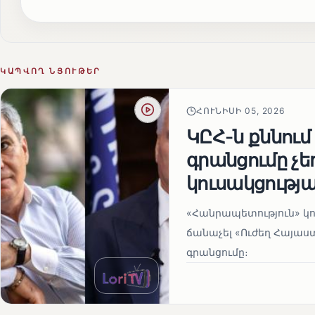
ԿԱՊՎՈՂ ՆՅՈՒԹԵՐ
ՀՈՒՆԻՍԻ 05, 2026
ԿԸՀ-ն քննում
գրանցումը չ
կուսակցությա
«Հանրապետություն» կու
ճանաչել «Ուժեղ Հայաս
գրանցումը։