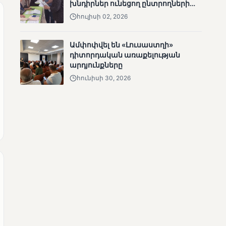
խնդիրներ ունեցող ընտրողների
ճանապարհը
հուլիսի 02, 2026
Ամփոփվել են «Լուսաստղի»
դիտորդական առաքելության
արդյունքները
հունիսի 30, 2026
ՄՈՒՆԵՏԻԿ
Վրաստանի
վարչապետը
շնորհավորել է Նիկոլ
Փաշինյանին՝
ընտրություններում
հաջողության
կապակցությամբ