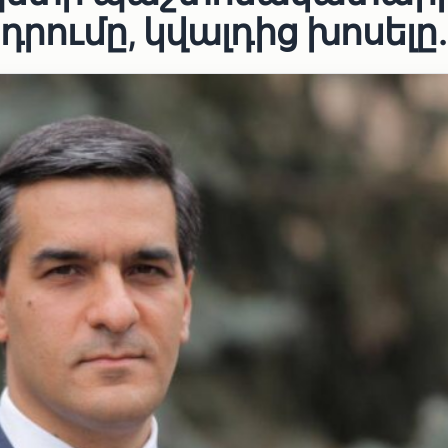
դրումը, կվալդից խոսելը