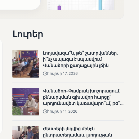
Լուրեր
ՄՈՒՆԵՏԻԿ
Քվեարկության
նախնական
Լողավազա՞ն, թե՞ շատրվաններ.
պաշտոնական
ի՞նչ ապագա է սպասվում
արդյունքները․ ՈՒՂԻՂ
Վանաձորի քաղաքային լճին
հուլիսի 17, 2026
Վանաձոր-Փամբակ խոշորացում.
քննարկման գլխավոր հարցը՝
արդյունավետ կառավարո՞ւմ, թե՞
քաղաքական նպատակ
հուլիսի 11, 2026
ՄՈՒՆԵՏԻԿ
ԿԸՀ-ն հրապարակել է
Ժեստերի լեզվից մինչև
նախնական տվյալներ՝ ժ․
ընտրատեղամաս. լսողության
1։00 դրությամբ