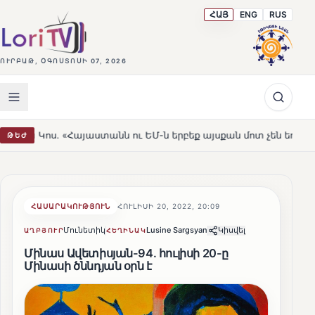
ՀԱՅ
ENG
RUS
ՈՒՐԲԱԹ, ՕԳՈՍՏՈՍԻ 07, 2026
աստանն ու ԵՄ-ն երբեք այսքան մոտ չեն եղել»
Լեռնահով
ԹԵԺ
HOT
ՀԱՍԱՐԱԿՈՒԹՅՈՒՆ
ՀՈՒԼԻՍԻ 20, 2022, 20:09
Մունետիկ
Lusine Sargsyan
Կիսվել
ԱՂԲՅՈՒՐ
ՀԵՂԻՆԱԿ
Մինաս Ավետիսյան-94. հուլիսի 20-ը
Մինասի ծննդյան օրն է