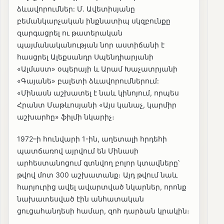
ձևավորումներ: Մ. Ավետիսյանը
բեմանկարչական ինքնատիպ սկզբունքը
զարգացրել ու թատերական
պայմանականության նոր աստիճանի է
հասցրել Ալեքսանդր Սպենդիարյանի
«Ալմաստ» օպերայի և Արամ Խաչատրյանի
«Գայանե» բալետի ձևավորումներում:
«Մինասն աշխատել է նաև կինոյում, որպես
Հրանտ Մաթևոսյանի «Այս կանաչ, կարմիր
աշխարհը» ֆիլմի նկարիչ։
1972–ի հունվարի 1-ին, աղետալի հրդեհի
պատճառով այրվում են Մինասի
արհեստանոցում գտնվող բոլոր կտավները՝
թվով մոտ 300 աշխատանք։ Այդ թվում նաև
հարյուրից ավել ավարտված նկարներ, որոնք
նախատեսված էին անհատական
ցուցահանդեսի համար, զոհ դարձան կրակին։