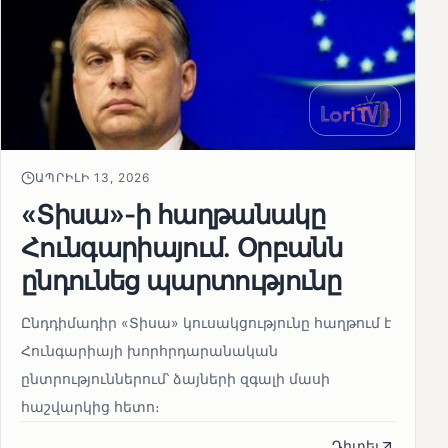
ԱՊՐԻԼԻ 13, 2026
«Տիսա»-ի հաղթանակը
Հունգարիայում․ Օրբանն
ընդունեց պարտությունը
Ընդդիմադիր «Տիսա» կուսակցությունը հաղթում է
Հունգարիայի խորհրդարանական
ընտրություններում՝ ձայների զգալի մասի
հաշվարկից հետո։
Դիտել