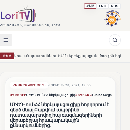
ՀԱՅ
ENG
RUS
ՀԻՆԳՇԱԲԹԻ, ՕԳՈՍՏՈՍԻ 06, 2026
ն ու ԵՄ-ն երբեք այսքան մոտ չեն եղել»
Լեռնահովիտի 
ԹԵԺ
HOT
ՀԱՍԱՐԱԿՈՒԹՅՈՒՆ
ՀՈՒՆԻՍԻ 28, 2021, 19:55
ՄԻԵԴ-ում ՀՀ ներկայացուցիչ
Lusine Sargsyan
Կիսվ
ԱՂԲՅՈՒՐ
ՀԵՂԻՆԱԿ
ՄԻԵԴ-ում ՀՀ ներկայացուցիչը հորդորում է
զերծ մնալ Բաքվում ապօրինի
դատապարտվող հայ ռազմագերիների
վերաբերյալ հրապարակային
քննարկումներից.