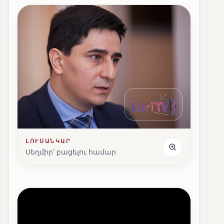
ԼՈՒՍԱՆԿԱՐ
Սեղմիր՝ բացելու համար