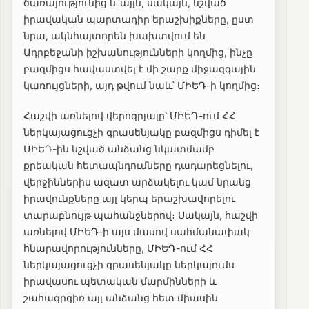
ծառայությունից և այլն, սակայն, նշված
իրավական պարտադիր երաշխիքները, ըստ
նրա, ակնհայտորեն խախտվում են
Ադրբեջանի իշխանությունների կողմից, ինչը
բազմիցս հավաստվել է մի շարք միջազգային
կառույցների, այդ թվում նաև՝ ՄԻԵԴ-ի կողմից։
Հաշվի առնելով վերոգրյալը՝ ՄԻԵԴ-ում ՀՀ
ներկայացուցչի գրասենյակը բազմիցս դիմել է
ՄԻԵԴ-ին նշված անձանց նկատմամբ
քրեական հետապնդումները դադարեցնելու,
վերջիններիս ազատ արձակելու կամ նրանց
իրավունքները այլ կերպ երաշխավորելու
տարաբնույթ պահանջներով։ Սակայն, հաշվի
առնելով ՄԻԵԴ-ի այս մասով սահմանափակ
հնարավորությունները, ՄԻԵԴ-ում ՀՀ
ներկայացուցչի գրասենյակը ներկայումս
իրավասու պետական մարմինների և
շահագրգիռ այլ անձանց հետ միասին