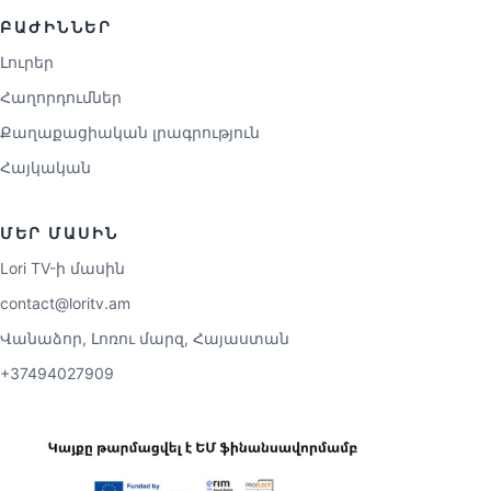
ԲԱԺԻՆՆԵՐ
Լուրեր
Հաղորդումներ
Քաղաքացիական լրագրություն
Հայկական
ՄԵՐ ՄԱՍԻՆ
Lori TV-ի մասին
contact@loritv.am
Վանաձոր, Լոռու մարզ, Հայաստան
+37494027909