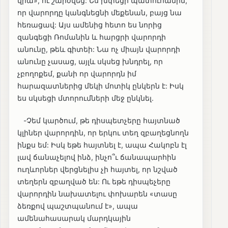
վրա», ու շարժվեց: Ես խփեցի պատուհանին,
որ վարորդը կանգնեցնի մեքենան, բայց նա
հեռացավ: Այս ամենից հետո ես նորից
զանգեցի Ռոմանին և հարցրի վարորդի
անունը, թեև գիտեի: Նա ոչ միայն վարորդի
անունը չասաց, այլև սկսեց խնդրել, որ
չբողոքեմ, քանի որ վարորդն իմ
հարազատներից մեկի մոտիկ ընկերն է: Իսկ
ես սկսեցի մտորումների մեջ ընկնել.
-Չեմ կարծում, թե դիսպետչերը հայտնած
կլիներ վարորդին, որ երկու տեղ զբաղեցնողն
ինքս եմ: Իսկ եթե հայտնել է, ապա Հակոբն էլ
լավ ճանաչելով ինձ, ինչո՞ւ ճանապարհին
ուղևորներ վերցնելիս չի հայտել, որ նշված
տեղերն զբաղված են: Ու եթե դիսպեչերը
վարորդին նախատելու փոխարեն «տասը
ձեռքով պաշտպանում է», ապա
ամենահասարակ մարդկային