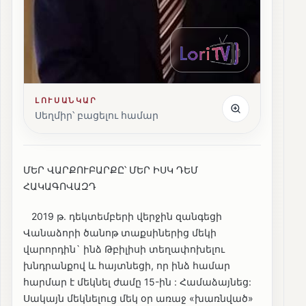
ԼՈՒՍԱՆԿԱՐ
Սեղմիր՝ բացելու համար
ՄԵՐ ՎԱՐՔՈՒԲԱՐՔԸ՝ ՄԵՐ ԻՍԿ ԴԵՄ
ՀԱԿԱԳՈՎԱԶԴ
2019 թ. դեկտեմբերի վերջին զանգեցի
Վանաձորի ծանոթ տաքսիներից մեկի
վարորդին` ինձ Թբիլիսի տեղափոխելու
խնդրանքով և հայտնեցի, որ ինձ համար
հարմար է մեկնել ժամը 15-ին : Համաձայնեց:
Սակայն մեկնելուց մեկ օր առաջ «խառնված»