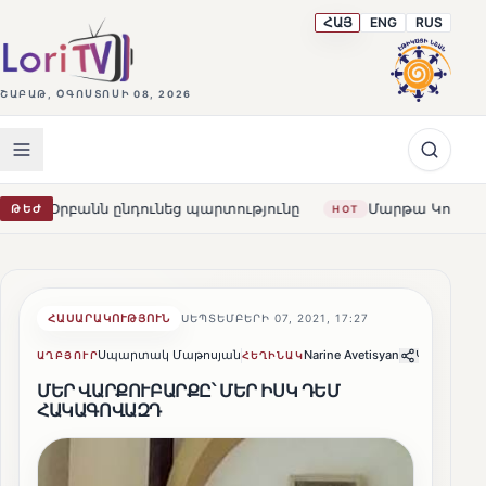
ՀԱՅ
ENG
RUS
ՇԱԲԱԹ, ՕԳՈՍՏՈՍԻ 08, 2026
ց պարտությունը
Մարթա Կոս. «Հայաստանն ու ԵՄ-ն երբե
ԹԵԺ
HOT
ՀԱՍԱՐԱԿՈՒԹՅՈՒՆ
ՍԵՊՏԵՄԲԵՐԻ 07, 2021, 17:27
Սպարտակ Մաթոսյան
Narine Avetisyan
Կիսվել
ԱՂԲՅՈՒՐ
ՀԵՂԻՆԱԿ
ՄԵՐ ՎԱՐՔՈՒԲԱՐՔԸ՝ ՄԵՐ ԻՍԿ ԴԵՄ
ՀԱԿԱԳՈՎԱԶԴ