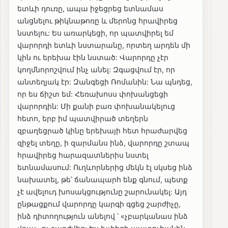
ետևի դուռը, ապա իջեցրեց ետնամաս
անցնելու թիկնաթոռը և մերոնց հրավիրեց
նստելու: Ես առարկեցի, որ պատվիրել եմ
վարորդի ետևի նստարանը, որտեղ արդեն մի
կին ու երեխա էին նստած: Վարորդը չէր
կողմնորոշվում ինչ անել: Զգացվում էր, որ
անտեղյակ էր: Զանգեցի Ռոմանին: Նա պնդեց,
որ ես ճիշտ եմ: Հեռախոսս փոխանցեցի
վարորդին: Մի քանի բառ փոխանակելուց
հետո, երբ իմ պատվիրած տեղերն
զբաղեցրած կինը երեխայի հետ հրաժարվեց
զիջել տեղը, ի զարմանս ինձ, վարորդը շտապ
հրավիրեց հարազատներիս նստել
ետնամասում: Ուղևորներից մեկն էլ սկսեց ինձ
նախատել, թե՝ ճանապարհ ենք գնում, պետք
չէ ավելուդ խոսակցությունը շարունակել: Այդ
ընթացքում վարորդը կարգի գցեց շարժիչը,
ինձ դիտողություն անելով ՝ «չբարկանաս ինձ