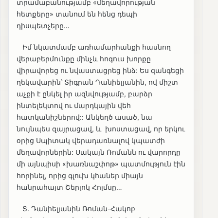
տրամաբանությամբ «մեղավորության
հետքերը» տանում են հենց դեպի
դիսպետչերը…
Իմ նկատմամբ առհամարհանքի հասնող
վերաբերմունքը մինչև հոգուս խորքը
վիրավորեց ու նվաստացրեց ինձ: Ես զանգեցի
ղեկավարին՝ Տիգրան Դանիելյանին, ով միշտ
աչքի է ընկել իր ազնվությամբ, բարձր
ինտելեկտով ու մարդկային վեհ
հատկանիշներով:: Անկեղծ ասած, նա
նույնպես զայրացավ, և խոստացավ, որ երկու
օրից Սպիտակ վերադառնալով կպատժի
մեղավորներին: Սակայն Ռոմանն ու վարորդը
մի այնպիսի «խառնաշփոթ» պատմություն էին
հորինել, որից գլուխ կհաներ միայն
հանրահայտ Շերլոկ Հոլմսը…
Տ. Դանիելյանին Ռոման-Հակոբ