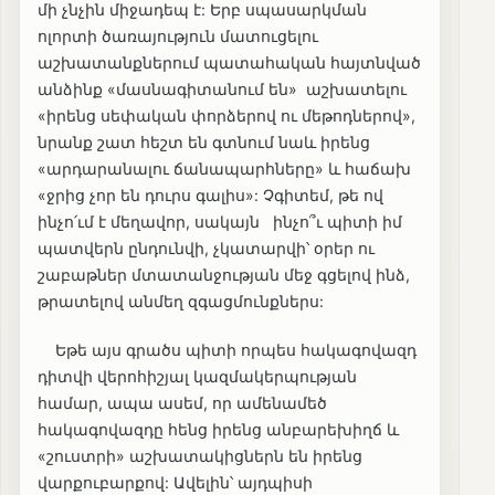
մի չնչին միջադեպ է: Երբ սպասարկման
ոլորտի ծառայություն մատուցելու
աշխատանքներում պատահական հայտնված
անձինք «մասնագիտանում են» աշխատելու
«իրենց սեփական փորձերով ու մեթոդներով»,
նրանք շատ հեշտ են գտնում նաև իրենց
«արդարանալու ճանապարհները» և հաճախ
«ջրից չոր են դուրս գալիս»: Չգիտեմ, թե ով
ինչո՛ւմ է մեղավոր, սակայն ինչո՞ւ պիտի իմ
պատվերն ընդունվի, չկատարվի՝ օրեր ու
շաբաթներ մտատանջության մեջ գցելով ինձ,
թրատելով անմեղ զգացմունքներս:
Եթե այս գրածս պիտի որպես հակագովազդ
դիտվի վերոհիշյալ կազմակերպության
համար, ապա ասեմ, որ ամենամեծ
հակագովազդը հենց իրենց անբարեխիղճ և
«շուստրի» աշխատակիցներն են իրենց
վարքուբարքով: Ավելին՝ այդպիսի