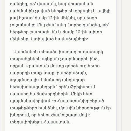
զանգեց, թե՝ վաաա՜յյ, հայ-վրացական
սահմանին չլսված հերթեր են գոյացել և ավելի
լավ է շուտ՝ ժամը 12-ին մեկնել, որպեսզի
չուշանանք: Մեկ ժամ անց նորից զանգեց, թե՝
հերթերը շատացել են և ժամը 10-ին պիտի
մեկնենք: Ստիպված համաձայնեցի:
Սահմանին տեսածս խաղաղ ու դատարկ
տարածքներն այնքան չզարմացրին ինձ,
որքան Վրաստան մուտք գործելուց հետո
վարորդի տաք-տաք, բարձրաձայն,
«ղալմաղալի» նմանվող անդադար
հեռախոսազանգերն` իրեն Թբիլիսիում
սպասող հաճախորդներին: Մեկի հետ
պայմանավորվում էր Հայաստանից բերած
փաթեթները հանձնել, մյուսին ներողություն էր
խնդրում, որ երկու ժամ ուշացումով է
տեղափոխելու Հայաստան…