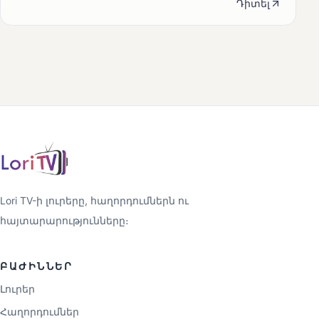
Դիտել
Lori TV-ի լուրերը, հաղորդումներն ու
հայտարարությունները։
ԲԱԺԻՆՆԵՐ
Լուրեր
Հաղորդումներ