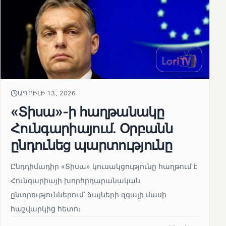
ԱՊՐԻԼԻ 13, 2026
«Տիսա»-ի հաղթանակը
Հունգարիայում․ Օրբանն
ընդունեց պարտությունը
Ընդդիմադիր «Տիսա» կուսակցությունը հաղթում է
Հունգարիայի խորհրդարանական
ընտրություններում՝ ձայների զգալի մասի
հաշվարկից հետո։