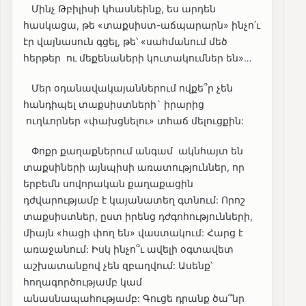
Մինչ Թբիլիսի կհասնեինք, ես արդեն
հասկացա, թե «տաքսիստ-աճպարարն» ինչո՛ւ
էր վայնասուն գցել, թե՝ «սահմանում մեծ
հերթեր ու մեքենաների կուտակումներ են»…
Մեր օդանավակայաններում ովքե՞ր չեն
հանդիպել տաքսիստների` իրարից
ուղևորներ «փախցնելու» տհաճ մելուցքին:
Փոքր քաղաքներում անգամ ակնհայտ են
տաքսիների այնպիսի առատություններ, որ
երբեմն սովորական քաղաքացին
դժվարությամբ է կայանատեղ գտնում: Որոշ
տաքսիստներ, ըստ իրենց դժգոհությունների,
միայն «հացի փող են» վաստակում: Հարց է
առաջանում: Իսկ ինչո՞ւ ավելի օգտավետ
աշխատանքով չեն զբաղվում: Ասենք՝
հողագործությամբ կամ
անասնապահությամբ: Գուցե դրանք ծա՞նր