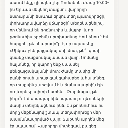
ասում ենք, դիսպետչեր Ռոմանին: Ժամը 10:00-
ին Երևան մեկնող տաքսու վարորդի
նստարանի ետևում երկու տեղ պատվիրեցի,
փոխադրավարձը վճարեցի՝ տեղեկացնելով,
որ մեկնում են թոռնուհիս և մայրը, և որ
թոռնուհիս երբեմն սրտխառնոց է ունենում: Իմ
հարցին, թե հնարավո՞ր է, որ սպասենք
«Միկա» բենզալցակայանի մոտ, թե՞ պիտի
գնանք տաքսու կայանման վայր, Ռոմանը
հայտնեց, որ կարող ենք սպասել
բենզալցակայանի մոտ: Ժամը տասից մի
քանի րոպե առաջ զանգահարեց և հայտնեց,
որ տաքսին շարժվում է և ճանապարհին էլի
ուղևորներ պիտի նստեն… Զարմացա, թե
ինչո՞ւ է ճանապարհին սպասող ուղևորների
մասին տեղեկացնում ինձ: Ես թոռնուհուս ու
մորը մեքենայով շտապ տեղափոխեցի մեր
պայմանավորված վայր: Տաքսին արդեն մեզ
էր սպասում: Վարորդը մոտեցավ, բացեց