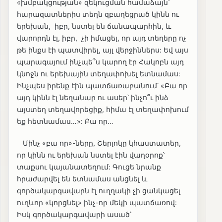
«խմբակցության» զեկուցման համաձայն՝
հարազատներիս տեղն զբաղեցրած կինն ու
երեխան, իբր, նստել են ճանապարհին, և
վարորդն էլ, իբր, չի իմացել, որ այդ տեղերը ոչ
թե ինքս էի պատվիրել, այլ վերջիններս: Եվ այս
պարագայում ինչպե՞ս կարող էր Հակոբն այդ
կնոջն ու երեխային տեղափոխել ետնամաս:
Ինչպես իրենք էին պատճառաբանում՝ «Բա որ
այդ կինն էլ նեղանար ու ասեր՝ ինչո՞ւ ինձ
այստեղ տեղավորեցիք, հիմա էլ տեղափոխում
եք հետնամաս…»: Բա որ…
Մինչ «բա որ»-ները, Շերլոկը կհաստատեր,
որ կինն ու երեխան նստել էին վաղօրոք՝
տաքսու կայանատեղում: Գուցե նրանք
հրաժարվել են ետնամաս անցնել և
գործակարգավարն էլ ուղղակի չի ցանկացել
ուղևոր «կորցնել» ինչ-որ մեկի պատճառով:
Իսկ գործակարգավարի ասած՝