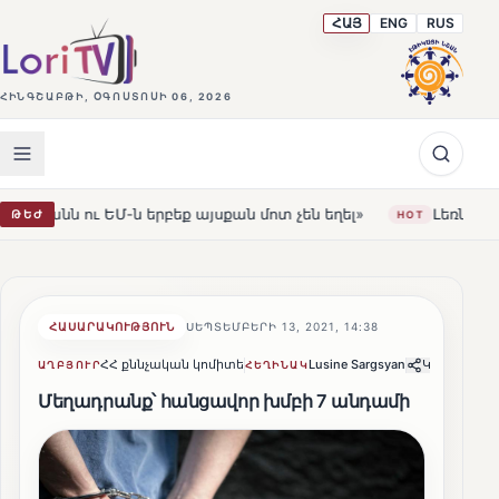
ՀԱՅ
ENG
RUS
ՀԻՆԳՇԱԲԹԻ, ՕԳՈՍՏՈՍԻ 06, 2026
 այսքան մոտ չեն եղել»
Լեռնահովիտի Սուրբ Ստեփանոս
ԹԵԺ
HOT
ՀԱՍԱՐԱԿՈՒԹՅՈՒՆ
ՍԵՊՏԵՄԲԵՐԻ 13, 2021, 14:38
ՀՀ քննչական կոմիտե
Lusine Sargsyan
Կիսվել
ԱՂԲՅՈՒՐ
ՀԵՂԻՆԱԿ
Մեղադրանք՝ հանցավոր խմբի 7 անդամի