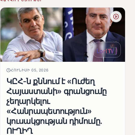
ԿԱՊՎՈՂ ՆՅՈՒԹԵՐ
ՀՈՒՆԻՍԻ 05, 2026
ԿԸՀ-ն քննում է «Ուժեղ
Հայաստանի» գրանցումը
չեղարկելու
«Հանրապետություն»
կուսակցության դիմումը.
ՈՒՂԻՂ