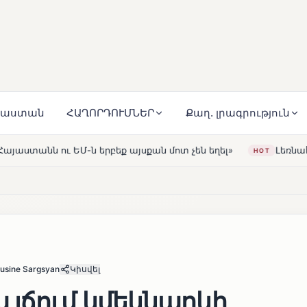
յաստան
ՀԱՂՈՐԴՈՒՄՆԵՐ
Քաղ. լրագրություն
ան մոտ չեն եղել»
Լեռնահովիտի Սուրբ Ստեփանոս եկեղ
HOT
usine Sargsyan
Կիսվել
 լճում կմեկնարկի