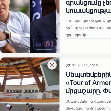
գրանցումը չ
կուսակցությա
«Հանրապետություն» կու
ճանաչել «Ուժեղ Հայաս
գրանցումը։
ԱՊՐԻԼԻ 23, 2026
Սեպտեմբերի
«Tour of Arm
մրցաշարը. Փ
Սեպտեմբերին Հայաստան
միջազգային մրցաշարը.