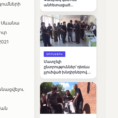
ումների
անհետացած
անչափահասների
որոնողական
աշխատանքները
ի Սևանա
ուր
2021
ՄՈՒՆԵՏԻԿ
Մատչելի
ընտրություններ՝ դեռևս
չլուծված խնդիրներով.
«Լուսաստղի»
դիտորդական
առաքելության
անացվելու
արդյունքները
ման