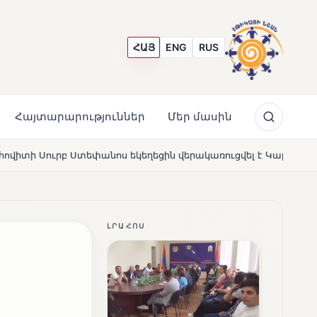
ՀԱՅ
ENG
RUS
Հայտարարություններ
Մեր մասին
եցին վերակառուցվել է Կարապետյան ընտանիքի մեկենասությա
ԼՐԱՀՈՍ