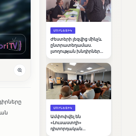
ՄՈՒՆԵՏԻԿ
Ժեստերի լեզվից մինչև
ընտրատեղամաս.
լսողության խնդիրներ
ունեցող ընտրողների
ճանապարհը
դիրները
ՄՈՒՆԵՏԻԿ
կան
Ամփոփվել են
«Լուսաստղի»
դիտորդական
առաքելության