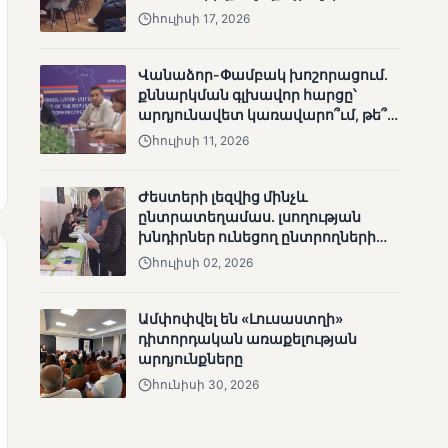
հուլիսի 17, 2026
Վանաձոր-Փամբակ խոշորացում.
քննարկման գլխավոր հարցը՝
արդյունավետ կառավարո՞ւմ, թե՞
ՄՈՒՆԵՏԻԿ
քաղաքական նպատակ
հուլիսի 11, 2026
Քվեարկության
նախնական
պաշտոնական
Ժեստերի լեզվից մինչև
արդյունքները․ ՈՒՂԻՂ
ընտրատեղամաս. լսողության
խնդիրներ ունեցող ընտրողների
ճանապարհը
հուլիսի 02, 2026
Ամփոփվել են «Լուսաստղի»
դիտորդական առաքելության
արդյունքները
ՄՈՒՆԵՏԻԿ
հունիսի 30, 2026
ԿԸՀ-ն հրապարակել է
նախնական տվյալներ՝ ժ․
1։00 դրությամբ