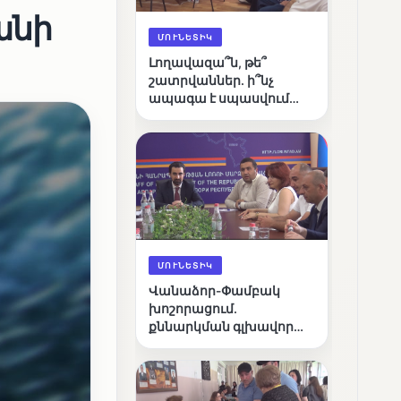
անի
ՄՈՒՆԵՏԻԿ
Լողավազա՞ն, թե՞
շատրվաններ. ի՞նչ
ապագա է սպասվում
Վանաձորի քաղաքային
լճին
ՄՈՒՆԵՏԻԿ
Վանաձոր-Փամբակ
խոշորացում.
քննարկման գլխավոր
հարցը՝ արդյունավետ
կառավարո՞ւմ, թե՞
քաղաքական նպատակ