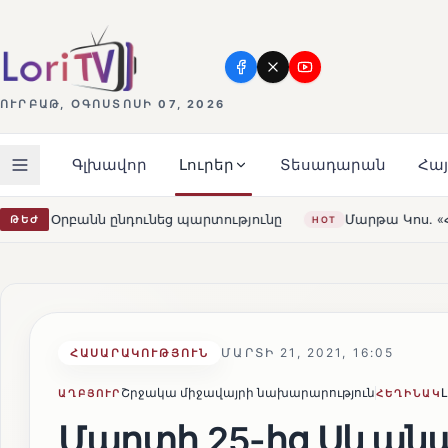
ՈՒՐԲԱԹ, ՕԳՈՍՏՈՍԻ 07, 2026
Գլխավոր
Լուրեր
Տեսադարան
Հա
տությունը
Մարթա Կոս. «Հայաստանն ու ԵՄ-ն երբեք այսք
ԹԵԺ
HOT
ՄԱՐՏԻ 21, 2021, 16:05
ՀԱՍԱՐԱԿՈՒԹՅՈՒՆ
Շրջակա միջավայրի նախարարություն
L
ԱՂԲՅՈՒՐ
ՀԵՂԻՆԱԿ
Մարտի 25-ից Սևանա