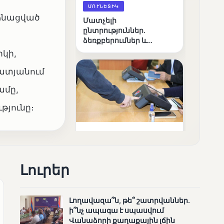
ՄՈՒՆԵՏԻԿ
նձնացված
Մատչելի
ընտրություններ.
ձեռքբերումներ և
բացթողումներ
կի,
ատյանում
ամը,
թյունը։
ՄՈՒՆԵՏԻԿ
Ամփոփվել են 2005
տեղամասերի
Լուրեր
արդյունքները
Լողավազա՞ն, թե՞ շատրվաններ.
ի՞նչ ապագա է սպասվում
Վանաձորի քաղաքային լճին