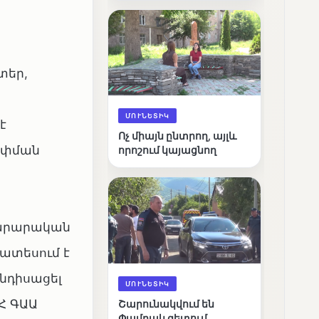
արդյունքները
տեր,
ՄՈՒՆԵՏԻԿ
է
Ոչ միայն ընտրող, այլև
ոփման
որոշում կայացնող
ձարարական
ատեսում է
նդիսացել
ՄՈՒՆԵՏԻԿ
Հ ԳԱԱ
Շարունակվում են
Փամբակ գետում