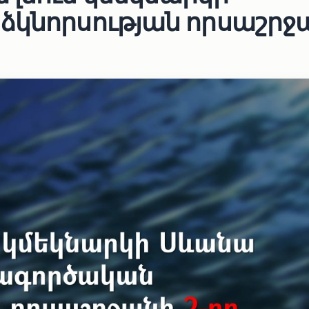
ձկնորսության որսաշրջ