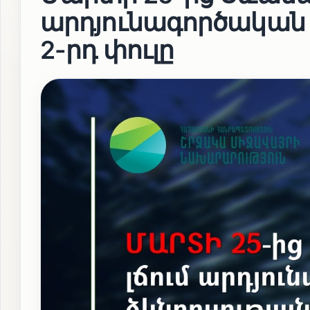
արդյունագործական 
2-րդ փուլը