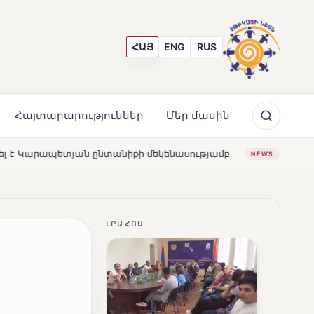
ՀԱՅ
ENG
RUS
Հայտարարություններ
Մեր մասին
եկենասությամբ
Լողավազա՞ն, թե՞ շատրվաններ. ի՞նչ 
NEWS
ԼՐԱՀՈՍ