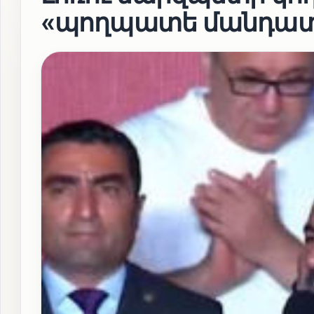
«պողպատե մանդա