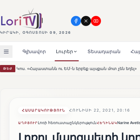
ԿԻՐԱԿԻ, ՕԳՈՍՏՈՍԻ 09, 2026
Գլխավոր
Լուրեր
Տեսադարան
Հա
 երբեք այսքան մոտ չեն եղել»
Լեռնահովիտի Սուրբ Ստ
ԹԵԺ
HOT
ՀՈՒՆԻՍԻ 22, 2021, 20:16
ՀԱՍԱՐԱԿՈՒԹՅՈՒՆ
Լոռի հեռուստաընկերություն
Narine Aveti
ԱՂԲՅՈՒՐ
ՀԵՂԻՆԱԿ
Լոռու մարզպետի կողմ