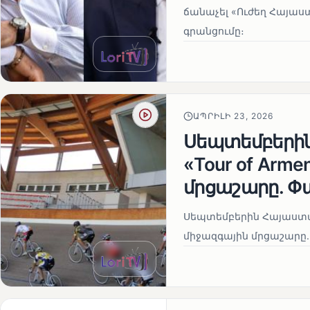
ճանաչել «Ուժեղ Հայաս
գրանցումը։
ԱՊՐԻԼԻ 23, 2026
Սեպտեմբերի
«Tour of Arm
մրցաշարը. Փ
Սեպտեմբերին Հայաստան
միջազգային մրցաշարը.