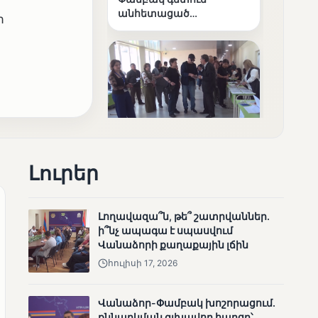
անհետացած
ի
անչափահասների
որոնողական
աշխատանքները
ՄՈՒՆԵՏԻԿ
Մատչելի
Լուրեր
ընտրություններ՝ դեռևս
չլուծված խնդիրներով.
«Լուսաստղի»
Լողավազա՞ն, թե՞ շատրվաններ.
դիտորդական
ի՞նչ ապագա է սպասվում
առաքելության
Վանաձորի քաղաքային լճին
արդյունքները
հուլիսի 17, 2026
Վանաձոր-Փամբակ խոշորացում.
քննարկման գլխավոր հարցը՝