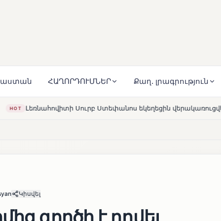
յաստան
ՀԱՂՈՐԴՈՒՄՆԵՐ
Քաղ. լրագրություն
եփանոս եկեղեցին վերակառուցվել է Կարապետյան ընտանիքի մ
syan
Կիսվել
ից գործի է դրվել