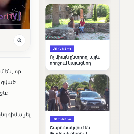
արդյունքները
ՄՈՒՆԵՏԻԿ
Ոչ միայն ընտրող, այլև
որոշում կայացնող
 են, որ
ացված
ջև:
ընդդիմացել
ՄՈՒՆԵՏԻԿ
Շարունակվում են
Փամբակ գետում