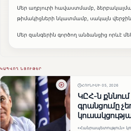
Մեր աղբյուրի հավաստմամբ, ձերբակալմա
թիմակիցների նկատմամբ, սակայն վերջինն
Մեր զանգերին գործող անձանցից որևէ մ
ԿԱՊՎՈՂ ՆՅՈՒԹԵՐ
ՀՈՒՆԻՍԻ 05, 2026
ԿԸՀ-ն քննում
գրանցումը չ
կուսակցությա
«Հանրապետություն» կու