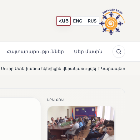
ՀԱՅ
ENG
RUS
Հայտարարություններ
Մեր մասին
եցին վերակառուցվել է Կարապետյան ընտանիքի մեկենասությա
ԼՐԱՀՈՍ