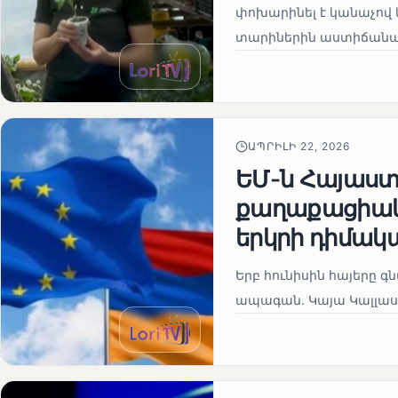
փոխարինել է կանաչով 
տարիներին աստիճանաբ
ԱՊՐԻԼԻ 22, 2026
ԵՄ-ն Հայաստա
քաղաքացիակա
երկրի դիմակ
Երբ հունիսին հայերը գ
ապագան. Կայա Կալլաս