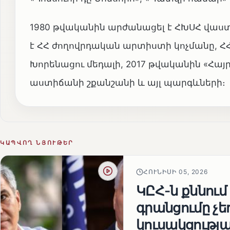
1980 թվականին արժանացել է ՀԽՍՀ վաս
է ՀՀ ժողովրդական արտիստի կոչմանը, ՀՀ
Խորենացու մեդալի, 2017 թվականին «Հայ
աստիճանի շքանշանի և այլ պարգևների։
ԿԱՊՎՈՂ ՆՅՈՒԹԵՐ
ՀՈՒՆԻՍԻ 05, 2026
ԿԸՀ-ն քննում
գրանցումը չ
կուսակցությա