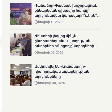
ՄՈՒՆԵՏԻԿ
Վանաձոր-Փամբակ խոշորացում.
քննարկման գլխավոր հարցը՝
Մատչելի
արդյունավետ կառավարո՞ւմ, թե՞
ընտրություններ.
քաղաքական նպատակ
ձեռքբերումներ և
հուլիսի 11, 2026
բացթողումներ
Ժեստերի լեզվից մինչև
ընտրատեղամաս. լսողության
խնդիրներ ունեցող ընտրողների
ճանապարհը
հուլիսի 02, 2026
Ամփոփվել են «Լուսաստղի»
ՄՈՒՆԵՏԻԿ
դիտորդական առաքելության
Ամփոփվել են 2005
արդյունքները
տեղամասերի
հունիսի 30, 2026
արդյունքները