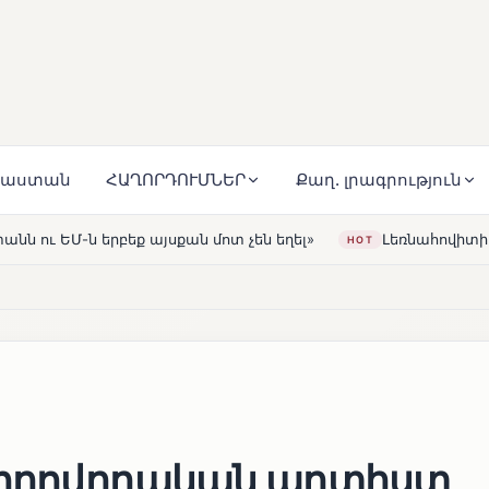
յաստան
ՀԱՂՈՐԴՈՒՄՆԵՐ
Քաղ. լրագրություն
ան մոտ չեն եղել»
Լեռնահովիտի Սուրբ Ստեփանոս եկեղ
HOT
 Ժողովրդական արտիստ