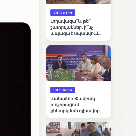
ՄՈՒՆԵՏԻԿ
Լողավազա՞ն, թե՞
շատրվաններ. ի՞նչ
ապագա է սպասվում
Վանաձորի քաղաքային
լճին
ՄՈՒՆԵՏԻԿ
Վանաձոր-Փամբակ
խոշորացում.
քննարկման գլխավոր
հարցը՝ արդյունավետ
կառավարո՞ւմ, թե՞
քաղաքական նպատակ