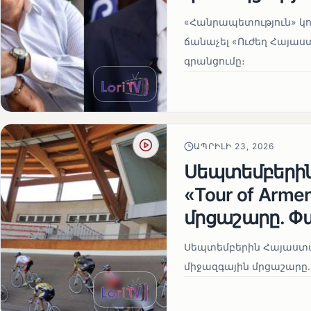
«Հանրապետություն» կու
ճանաչել «Ուժեղ Հայաս
գրանցումը։
ԱՊՐԻԼԻ 23, 2026
Սեպտեմբերի
«Tour of Arm
մրցաշարը. Փ
Սեպտեմբերին Հայաստան
միջազգային մրցաշարը.