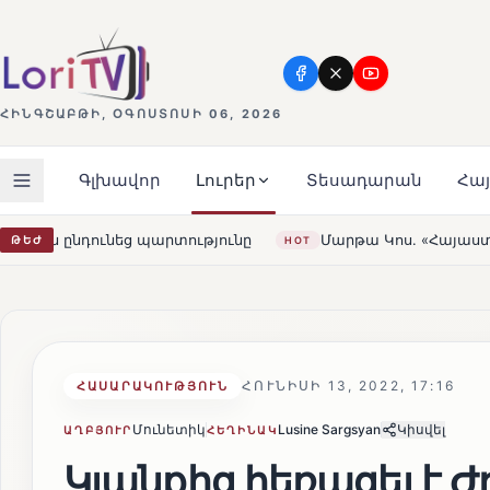
ՀԻՆԳՇԱԲԹԻ, ՕԳՈՍՏՈՍԻ 06, 2026
Գլխավոր
Լուրեր
Տեսադարան
Հա
ությունը
Մարթա Կոս. «Հայաստանն ու ԵՄ-ն երբեք այսք
ԹԵԺ
HOT
ՀՈՒՆԻՍԻ 13, 2022, 17:16
ՀԱՍԱՐԱԿՈՒԹՅՈՒՆ
Մունետիկ
Lusine Sargsyan
Կիսվել
ԱՂԲՅՈՒՐ
ՀԵՂԻՆԱԿ
Կյանքից հեռացել է