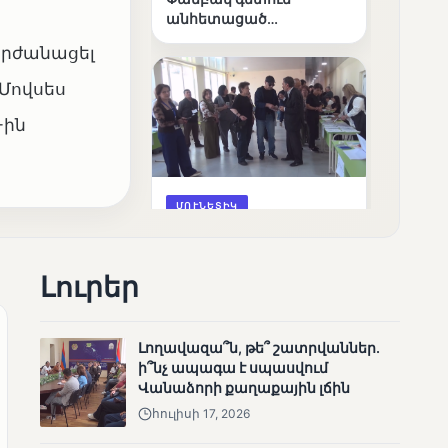
անհետացած
անչափահասների
արժանացել
որոնողական
աշխատանքները
 Մովսես
-ին
ՄՈՒՆԵՏԻԿ
Մատչելի
ընտրություններ՝ դեռևս
չլուծված խնդիրներով.
Լուրեր
«Լուսաստղի»
դիտորդական
առաքելության
Լողավազա՞ն, թե՞ շատրվաններ.
արդյունքները
ի՞նչ ապագա է սպասվում
Վանաձորի քաղաքային լճին
հուլիսի 17, 2026