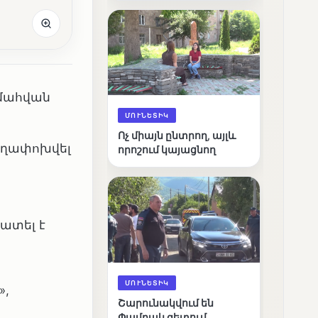
արդյունքները
 մահվան
ՄՈՒՆԵՏԻԿ
Ոչ միայն ընտրող, այլև
տեղափոխվել
որոշում կայացնող
ատել է
ՄՈՒՆԵՏԻԿ
»,
Շարունակվում են
Փամբակ գետում