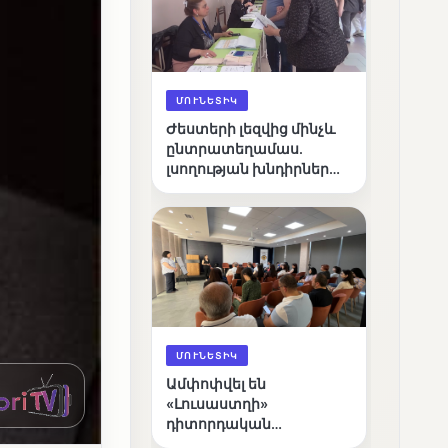
ՄՈՒՆԵՏԻԿ
Ժեստերի լեզվից մինչև
ընտրատեղամաս.
լսողության խնդիրներ
ունեցող ընտրողների
ճանապարհը
ՄՈՒՆԵՏԻԿ
Ամփոփվել են
«Լուսաստղի»
դիտորդական
առաքելության