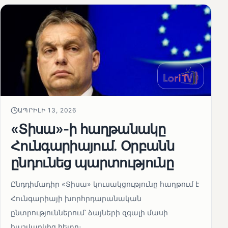
ԱՊՐԻԼԻ 13, 2026
«Տիսա»-ի հաղթանակը
Հունգարիայում․ Օրբանն
ընդունեց պարտությունը
Ընդդիմադիր «Տիսա» կուսակցությունը հաղթում է
Հունգարիայի խորհրդարանական
ընտրություններում՝ ձայների զգալի մասի
հաշվարկից հետո։