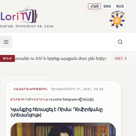
ՀԱՅ
ENG
RUS
ՇԱԲԱԹ, ՕԳՈՍՏՈՍԻ 08, 2026
 ԵՄ-ն երբեք այսքան մոտ չեն եղել»
Լեռնահովիտի Սուր
ԹԵԺ
HOT
ՀԱՍԱՐԱԿՈՒԹՅՈՒՆ
ԴԵԿՏԵՄԲԵՐԻ 21, 2021, 20:58
Ա1+
Lusine Sargsyan
Կիսվել
ԱՂԲՅՈՒՐ
ՀԵՂԻՆԱԿ
Կյանքից հեռացել է Ռիմա Դեմիրճյանը
(տեսանյութ)