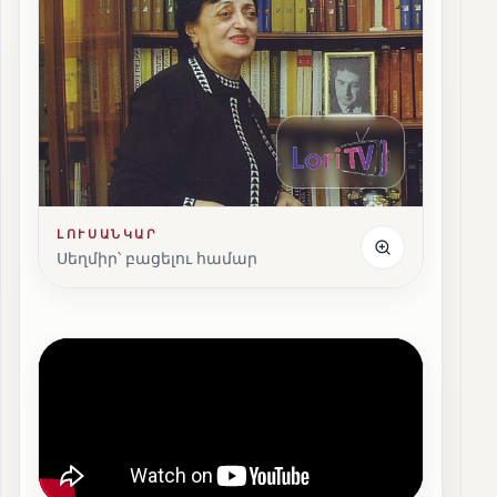
ԼՈՒՍԱՆԿԱՐ
Սեղմիր՝ բացելու համար