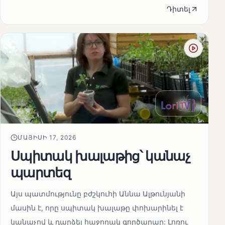
Դիտել
ՄԱՅԻՍԻ 17, 2026
Սպիտակ խալաթից՝ կանաչ
պարտեզ
Այս պատմությունը բժշկուհի Աննա Ալթունյանի
մասին է, որը սպիտակ խալաթը փոխարինել է
կանաչով և դարձել հաջողակ գործարար: Լոռու