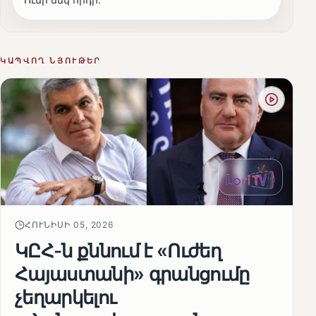
ԿԱՊՎՈՂ ՆՅՈՒԹԵՐ
ՀՈՒՆԻՍԻ 05, 2026
ԿԸՀ-ն քննում է «Ուժեղ
Հայաստանի» գրանցումը
չեղարկելու