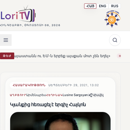
ՀԱՅ
ENG
RUS
ՀԻՆԳՇԱԲԹԻ, ՕԳՈՍՏՈՍԻ 06, 2026
ու ԵՄ-ն երբեք այսքան մոտ չեն եղել»
Լեռնահովիտի Սո
ԹԵԺ
HOT
ՀԱՍԱՐԱԿՈՒԹՅՈՒՆ
ՍԵՊՏԵՄԲԵՐԻ 29, 2021, 13:02
Արմենպրես
Lusine Sargsyan
Կիսվել
ԱՂԲՅՈՒՐ
ՀԵՂԻՆԱԿ
Կյանքից հեռացել է երգիչ Հայկոն