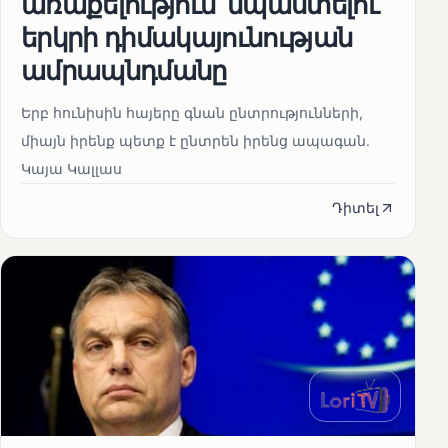
առաքելություն՝ նպաստելու
երկրի դիմակայունության
ամրապնդմանը
Երբ հունիսին հայերը գնան ընտրությունների,
միայն իրենք պետք է ընտրեն իրենց ապագան.
Կայա Կալլաս
Դիտել