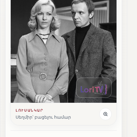
ԼՈՒՍԱՆԿԱՐ
Սեղմիր՝ բացելու համար