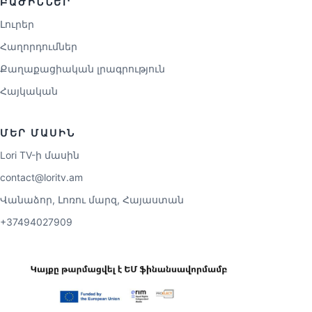
ԲԱԺԻՆՆԵՐ
Լուրեր
Հաղորդումներ
Քաղաքացիական լրագրություն
Հայկական
ՄԵՐ ՄԱՍԻՆ
Lori TV-ի մասին
contact@loritv.am
Վանաձոր, Լոռու մարզ, Հայաստան
+37494027909