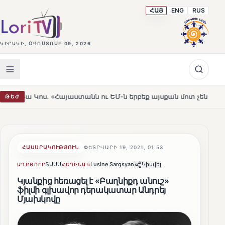
ՀԱՅ
ENG
RUS
ԿԻՐԱԿԻ, ՕԳՈՍՏՈՍԻ 09, 2026
Հայաստանն ու ԵՄ-ն երբեք այսքան մոտ չեն եղել»
Լեռն
ԹԵԺ
HOT
ՀԱՍԱՐԱԿՈՒԹՅՈՒՆ
ՓԵՏՐՎԱՐԻ 19, 2021, 01:53
ՏԱՍՍ
Lusine Sargsyan
Կիսվել
ԱՂԲՅՈՒՐ
ՀԵՂԻՆԱԿ
Կյանքից հեռացել է «Բաղնիքդ անուշ»
ֆիլմի գլխավոր դերակատար Անդրեյ
Մյախկովը