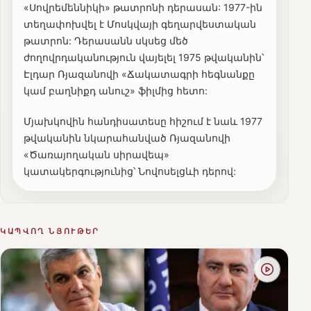
«Սովրեմեննիկի» թատրոնի դերասան: 1977-ին
տեղափոխվել է Մոսկվայի գեղարվեստական
թատրոն: Դերասանն սկսեց մեծ
ժողովրդականություն վայելել 1975 թվականին՝
Էլդար Ռյազանովի «Ճակատագրի հեգնանքը
կամ բաղնիքդ անուշ» ֆիլմից հետո:
Մյախկովին հանդիսատեսը հիշում է նաև 1977
թվականին նկարահանված Ռյազանովի
«Ծառայողական սիրավեպ»
կատակերգությունից՝ Նովոսելցևի դերով:
ԿԱՊՎՈՂ ՆՅՈՒԹԵՐ