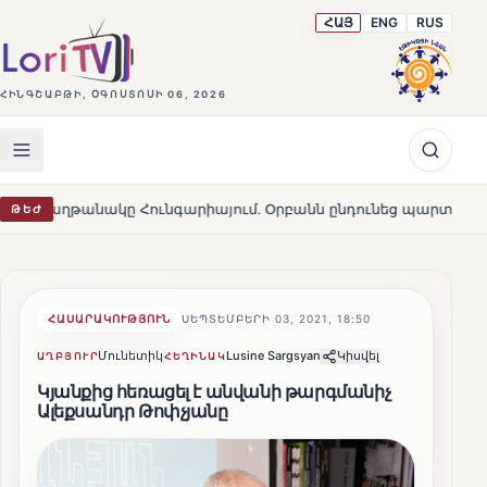
ՀԱՅ
ENG
RUS
ՀԻՆԳՇԱԲԹԻ, ՕԳՈՍՏՈՍԻ 06, 2026
 Հունգարիայում․ Օրբանն ընդունեց պարտությունը
Մար
ԹԵԺ
HOT
ՀԱՍԱՐԱԿՈՒԹՅՈՒՆ
ՍԵՊՏԵՄԲԵՐԻ 03, 2021, 18:50
Մունետիկ
Lusine Sargsyan
Կիսվել
ԱՂԲՅՈՒՐ
ՀԵՂԻՆԱԿ
Կյանքից հեռացել է անվանի թարգմանիչ
Ալեքսանդր Թոփչյանը