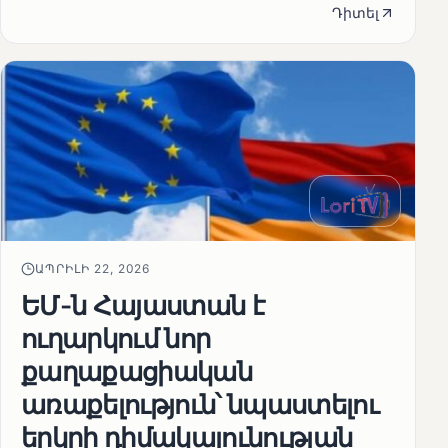
Դիտել
ԱՊՐԻԼԻ 22, 2026
ԵՄ-ն Հայաստան է
ուղարկում նոր
քաղաքացիական
առաքելություն՝ նպաստելու
երկրի դիմակայունության