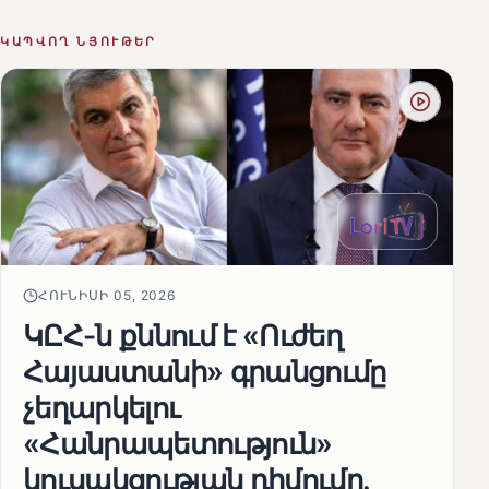
ԿԱՊՎՈՂ ՆՅՈՒԹԵՐ
ՀՈՒՆԻՍԻ 05, 2026
ԿԸՀ-ն քննում է «Ուժեղ
Հայաստանի» գրանցումը
չեղարկելու
«Հանրապետություն»
կուսակցության դիմումը.