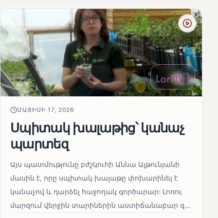
ՄԱՅԻՍԻ 17, 2026
Սպիտակ խալաթից՝ կանաչ
պարտեզ
Այս պատմությունը բժշկուհի Աննա Ալթունյանի
մասին է, որը սպիտակ խալաթը փոխարինել է
կանաչով և դարձել հաջողակ գործարար: Լոռու
մարզում վերջին տարիներին աստիճանաբար զ...