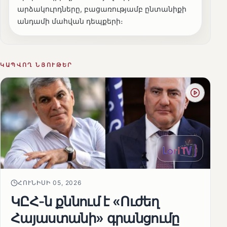
արձակուրդները, բացառությամբ ընտանիքի
անդամի մահվան դեպքերի։
ԿԱՊՎՈՂ ՆՅՈՒԹԵՐ
ՀՈՒՆԻՍԻ 05, 2026
ԿԸՀ-ն քննում է «Ուժեղ
Հայաստանի» գրանցումը