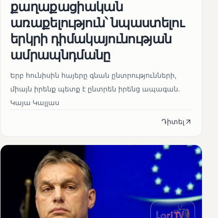
քաղաքացիական
առաքելություն՝ նպաստելու
երկրի դիմակայունության
ամրապնդմանը
Երբ հունիսին հայերը գնան ընտրությունների,
միայն իրենք պետք է ընտրեն իրենց ապագան.
Կայա Կալլաս
Դիտել