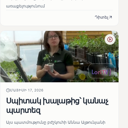
առաքելությունում
Դիտել
ՄԱՅԻՍԻ 17, 2026
Սպիտակ խալաթից՝ կանաչ
պարտեզ
Այս պատմությունը բժշկուհի Աննա Ալթունյանի