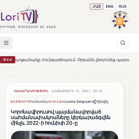
ՀԱՅ
ENG
RUS
ՈՒՐԲԱԹ, ՕԳՈՍՏՈՍԻ 07, 2026
անակը Հունգարիայում․ Օրբանն ընդունեց պարտությունը
ԹԵԺ
HO
ՀԱՍԱՐԱԿՈՒԹՅՈՒՆ
ՆՈՅԵՄԲԵՐԻ 11, 2021, 20:12
Մունետիկ
Lusine Sargsyan
Կիսվել
ԱՂԲՅՈՒՐ
ՀԵՂԻՆԱԿ
Կորոնավիրուսով պայմանավորված
սահմանափակումները կերկարաձգվեն
մինչև 2022-ի հունիսի 20-ը