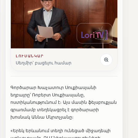
ԼՈՒՍԱՆԿԱՐ
Սեղմիր՝ բացելու համար
Գործարար Խաչատուր Սուքիասյանի
եղբայրը՝ Ռոբերտ Սուքիասյանը,
ոստիկանությունում է։ Այս մասին ֆեյսբուքյան
գրառմամբ տեղեկացրել է գործարարի
խոսնակ Աննա Մկրտչյանը։
«Երեկ Երևանում տեղի ունեցած միջադեպի
առնչությամբ, ԶԼՄ ներկայացուցիչների