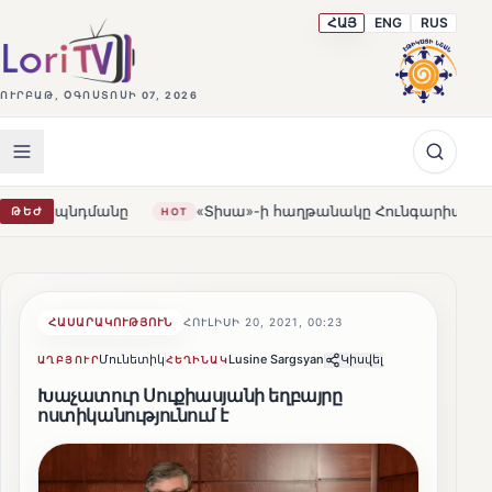
ՀԱՅ
ENG
RUS
ՈՒՐԲԱԹ, ՕԳՈՍՏՈՍԻ 07, 2026
անը
«Տիսա»-ի հաղթանակը Հունգարիայում․ Օրբանն ընդ
ԹԵԺ
HOT
ՀԱՍԱՐԱԿՈՒԹՅՈՒՆ
ՀՈՒԼԻՍԻ 20, 2021, 00:23
Մունետիկ
Lusine Sargsyan
Կիսվել
ԱՂԲՅՈՒՐ
ՀԵՂԻՆԱԿ
Խաչատուր Սուքիասյանի եղբայրը
ոստիկանությունում է