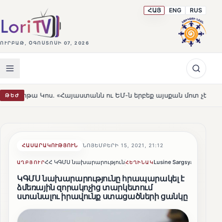
ՀԱՅ
ENG
RUS
ՈՒՐԲԱԹ, ՕԳՈՍՏՈՍԻ 07, 2026
. «Հայաստանն ու ԵՄ-ն երբեք այսքան մոտ չեն եղել»
Լե
ԹԵԺ
HOT
ՀԱՍԱՐԱԿՈՒԹՅՈՒՆ
ՆՈՅԵՄԲԵՐԻ 15, 2021, 21:12
ՀՀ ԿԳՄՍ նախարարություն
Lusine Sargsyan
Կիսվե
ԱՂԲՅՈՒՐ
ՀԵՂԻՆԱԿ
ԿԳՄՍ նախարարությունը հրապարակել է
ձմեռային զորակոչից տարկետում
ստանալու իրավունք ստացածների ցանկը