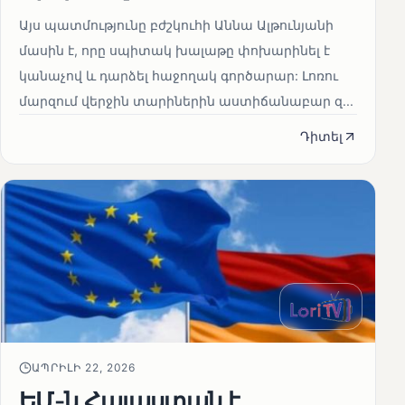
Այս պատմությունը բժշկուհի Աննա Ալթունյանի
մասին է, որը սպիտակ խալաթը փոխարինել է
կանաչով և դարձել հաջողակ գործարար: Լոռու
մարզում վերջին տարիներին աստիճանաբար զ...
Դիտել
ԱՊՐԻԼԻ 22, 2026
ԵՄ-ն Հայաստան է