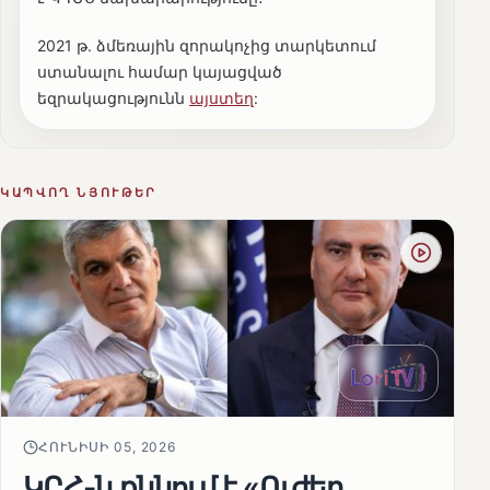
2021 թ. ձմեռային զորակոչից տարկետում
ստանալու համար կայացված
եզրակացությունն
այստեղ
:
ԿԱՊՎՈՂ ՆՅՈՒԹԵՐ
ՀՈՒՆԻՍԻ 05, 2026
ԿԸՀ-ն քննում է «Ուժեղ