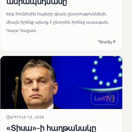
ամրապնդմանը
Երբ հունիսին հայերը գնան ընտրությունների,
միայն իրենք պետք է ընտրեն իրենց ապագան.
Կայա Կալլաս
Դիտել
ԱՊՐԻԼԻ 13, 2026
«Տիսա»-ի հաղթանակը