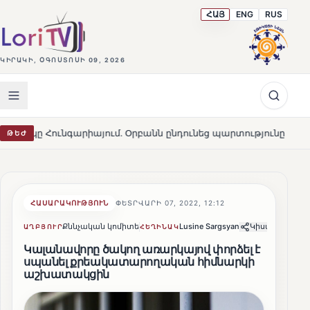
ՀԱՅ
ENG
RUS
ԿԻՐԱԿԻ, ՕԳՈՍՏՈՍԻ 09, 2026
արիայում․ Օրբանն ընդունեց պարտությունը
Մարթա Կոս.
ԹԵԺ
HOT
ՀԱՍԱՐԱԿՈՒԹՅՈՒՆ
ՓԵՏՐՎԱՐԻ 07, 2022, 12:12
Քննչական կոմիտե
Lusine Sargsyan
Կիսվել
ԱՂԲՅՈՒՐ
ՀԵՂԻՆԱԿ
Կալանավորը ծակող առարկայով փորձել է
սպանել քրեակատարողական հիմնարկի
աշխատակցին