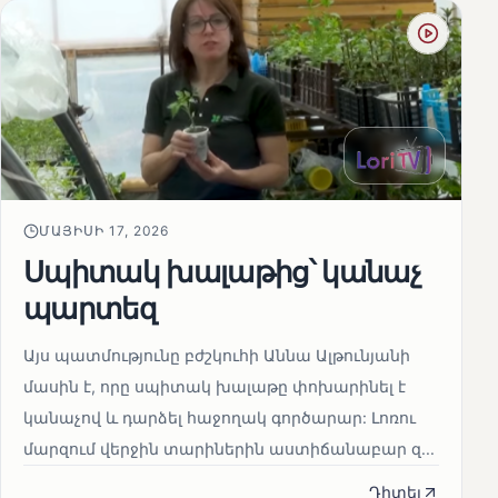
ՄԱՅԻՍԻ 17, 2026
Սպիտակ խալաթից՝ կանաչ
պարտեզ
Այս պատմությունը բժշկուհի Աննա Ալթունյանի
մասին է, որը սպիտակ խալաթը փոխարինել է
կանաչով և դարձել հաջողակ գործարար: Լոռու
մարզում վերջին տարիներին աստիճանաբար զ...
Դիտել