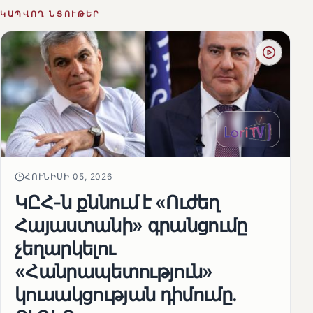
ԿԱՊՎՈՂ ՆՅՈՒԹԵՐ
ՀՈՒՆԻՍԻ 05, 2026
ԿԸՀ-ն քննում է «Ուժեղ
Հայաստանի» գրանցումը
չեղարկելու
«Հանրապետություն»
կուսակցության դիմումը.