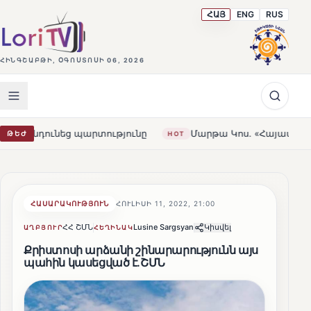
ՀԱՅ
ENG
RUS
ՀԻՆԳՇԱԲԹԻ, ՕԳՈՍՏՈՍԻ 06, 2026
պարտությունը
Մարթա Կոս. «Հայաստանն ու ԵՄ-ն երբեք 
ԹԵԺ
HOT
ՀԱՍԱՐԱԿՈՒԹՅՈՒՆ
ՀՈՒԼԻՍԻ 11, 2022, 21:00
ՀՀ ՇՄՆ
Lusine Sargsyan
Կիսվել
ԱՂԲՅՈՒՐ
ՀԵՂԻՆԱԿ
Քրիստոսի արձանի շինարարությունն այս
պահին կասեցված է.ՇՄՆ