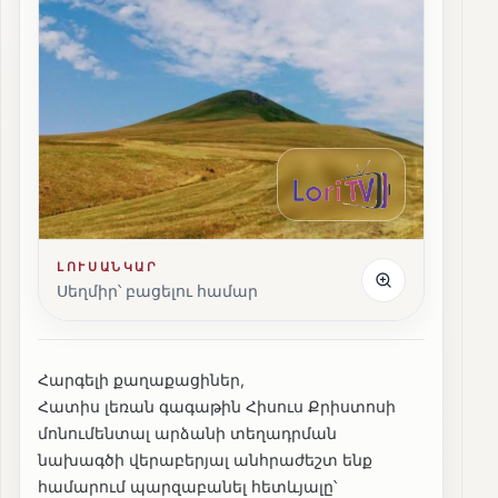
ԼՈՒՍԱՆԿԱՐ
Սեղմիր՝ բացելու համար
Հարգելի քաղաքացիներ,
Հատիս լեռան գագաթին Հիսուս Քրիստոսի
մոնումենտալ արձանի տեղադրման
նախագծի վերաբերյալ անհրաժեշտ ենք
համարում պարզաբանել հետևյալը՝