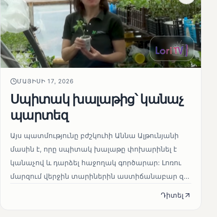
ՄԱՅԻՍԻ 17, 2026
Սպիտակ խալաթից՝ կանաչ
պարտեզ
Այս պատմությունը բժշկուհի Աննա Ալթունյանի
մասին է, որը սպիտակ խալաթը փոխարինել է
կանաչով և դարձել հաջողակ գործարար: Լոռու
մարզում վերջին տարիներին աստիճանաբար զ...
Դիտել