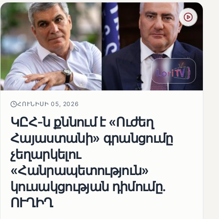
ՀՈՒՆԻՍԻ 05, 2026
ԿԸՀ-ն քննում է «Ուժեղ
Հայաստանի» գրանցումը
չեղարկելու
«Հանրապետություն»
կուսակցության դիմումը.
ՈՒՂԻՂ