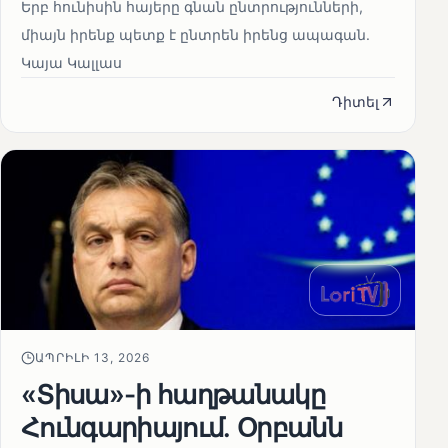
Երբ հունիսին հայերը գնան ընտրությունների,
միայն իրենք պետք է ընտրեն իրենց ապագան.
Կայա Կալլաս
Դիտել
ԱՊՐԻԼԻ 13, 2026
«Տիսա»-ի հաղթանակը
Հունգարիայում․ Օրբանն