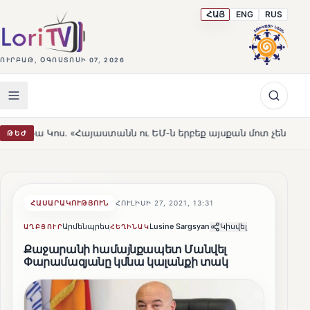
ՀԱՅ
ENG
RUS
ՈՒՐԲԱԹ, ՕԳՈՍՏՈՍԻ 07, 2026
«Հայաստանն ու ԵՄ-ն երբեք այսքան մոտ չեն եղել»
Լեռ
ԹԵԺ
HOT
ՀԱՍԱՐԱԿՈՒԹՅՈՒՆ
ՀՈՒԼԻՍԻ 27, 2021, 13:31
Արմենպրես
Lusine Sargsyan
Կիսվել
ԱՂԲՅՈՒՐ
ՀԵՂԻՆԱԿ
Քաջարանի համայնքապետ Մանվել
Փարամազյանը կմնա կալանքի տակ