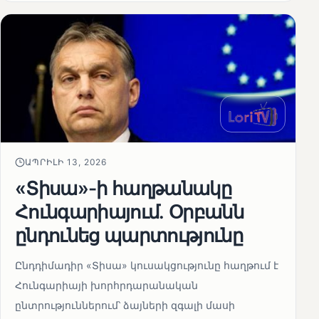
ԱՊՐԻԼԻ 13, 2026
«Տիսա»-ի հաղթանակը
Հունգարիայում․ Օրբանն
ընդունեց պարտությունը
Ընդդիմադիր «Տիսա» կուսակցությունը հաղթում է
Հունգարիայի խորհրդարանական
ընտրություններում՝ ձայների զգալի մասի