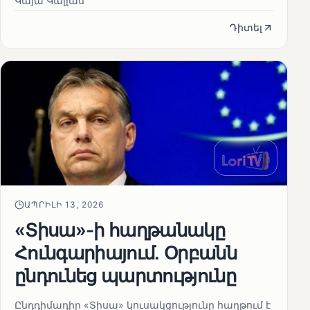
Կայա Կալլաս
Դիտել
ԱՊՐԻԼԻ 13, 2026
«Տիսա»-ի հաղթանակը
Հունգարիայում․ Օրբանն
ընդունեց պարտությունը
Ընդդիմադիր «Տիսա» կուսակցությունը հաղթում է