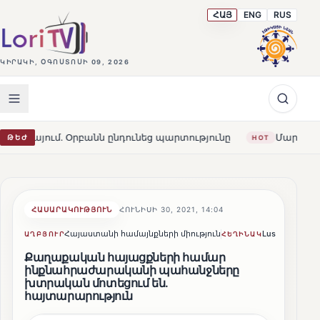
ՀԱՅ
ENG
RUS
ԿԻՐԱԿԻ, ՕԳՈՍՏՈՍԻ 09, 2026
բանն ընդունեց պարտությունը
Մարթա Կոս. «Հայաստանն 
ԹԵԺ
HOT
ՀԱՍԱՐԱԿՈՒԹՅՈՒՆ
ՀՈՒՆԻՍԻ 30, 2021, 14:04
Հայաստանի համայնքների միություն
Lusine Sargsy
ԱՂԲՅՈՒՐ
ՀԵՂԻՆԱԿ
Քաղաքական հայացքների համար
ինքնահրաժարականի պահանջները
խտրական մոտեցում են․
հայտարարություն