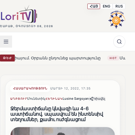
ՀԱՅ
ENG
RUS
ՇԱԲԱԹ, ՕԳՈՍՏՈՍԻ 08, 2026
․ Օրբանն ընդունեց պարտությունը
Մարթա Կոս. «Հայաս
ԹԵԺ
HOT
ՀԱՍԱՐԱԿՈՒԹՅՈՒՆ
ՄԱՐՏԻ 12, 2022, 17:35
Մունետիկ
Lusine Sargsyan
Կիսվել
ԱՂԲՅՈՒՐ
ՀԵՂԻՆԱԿ
Ջերմաստիճանը կնվազի ևս 4-6
աստիճանով․ սպասվում են ինտենսիվ
տեղումներ, քամու ուժգնացում