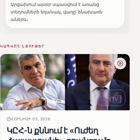
Արցախում այսօր սպասվում է առանց
տեղումների եղանակ, վաղը՝ ձնախառն
անձրև։
ԿԱՊՎՈՂ ՆՅՈՒԹԵՐ
ՀՈՒՆԻՍԻ 05, 2026
ԿԸՀ-ն քննում է «Ուժեղ