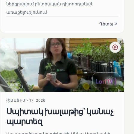
ներգրավում ընտրական դիտորդական
առաքելությունում
Դիտել
ՄԱՅԻՍԻ 17, 2026
Սպիտակ խալաթից՝ կանաչ
պարտեզ
Այս պատմությունը բժշկուհի Աննա Ալթունյանի