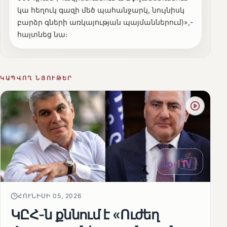
կա հեղուկ գազի մեծ պահանջարկ, նույնիսկ
բարձր գների առկայության պայմաններում)»,-
հայտնեց նա։
ԿԱՊՎՈՂ ՆՅՈՒԹԵՐ
ՀՈՒՆԻՍԻ 05, 2026
ԿԸՀ-ն քննում է «Ուժեղ