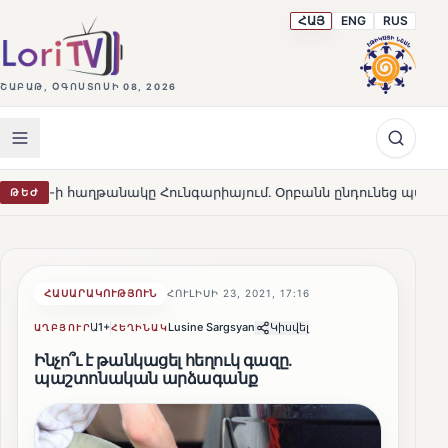
ՀԱՅ
ENG
RUS
ՇԱԲԱԹ, ՕԳՈՍՏՈՍԻ 08, 2026
նակը Հունգարիայում․ Օրբանն ընդունեց պարտությունը
ԹԵԺ
HOT
ՀԱՍԱՐԱԿՈՒԹՅՈՒՆ
ՀՈՒԼԻՍԻ 23, 2021, 17:16
Ա1+
Lusine Sargsyan
Կիսվել
ԱՂԲՅՈՒՐ
ՀԵՂԻՆԱԿ
Ինչո՞ւ է թանկացել հեղուկ գազը․
պաշտոնական արձագանք